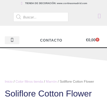
TIENDA DE DECORACIÓN: www.cortinasmadrid.com
€
0,00
CONTACTO
0
PAPEL PINTADO
TEJIDOS PARA CORTINAS, ESTORES Y TAPICERÍAS
ACCESORIOS, BARRAS Y RIELES
PAPEL PINTADO
Inicio
/
Color filtros tienda
/
Marrón
/ Soliflore Cotton Flower
Soliflore Cotton Flower