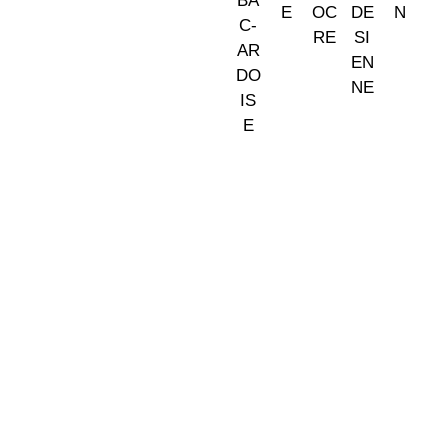
Somos tu tienda de papel pintado y decoración en Madrid.
© 2026 La Fontana
TIENDA LAS ROZAS
C/ Bruselas 18 B, Polígono de Európolis (28232 Las Rozas,
España)
(+34) 91 462 20 57
INFORMACIÓN
· Envío y entregas