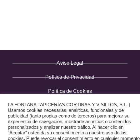
· Términos y condiciones
· Pago Seguro
· Nuestra tienda
· Sobre Nosotros
Aviso Legal
Política de Privacidad
Política de Cookies
Diseño web:
LA FONTANA TAPICERÍAS CORTINAS Y VISILLOS, S.L. |
The Digital Zone
Usamos cookies necesarias, analíticas, funcionales y de
publicidad (tanto propias como de terceros) para mejorar su
experiencia de navegación, mostrarle anuncios o contenidos
personalizados y analizar nuestro tráfico. Al hacer clic en
“Aceptar” usted da su consentimiento a nuestro uso de las
cookies. Puede revocar el consentimiento en cualquier momento