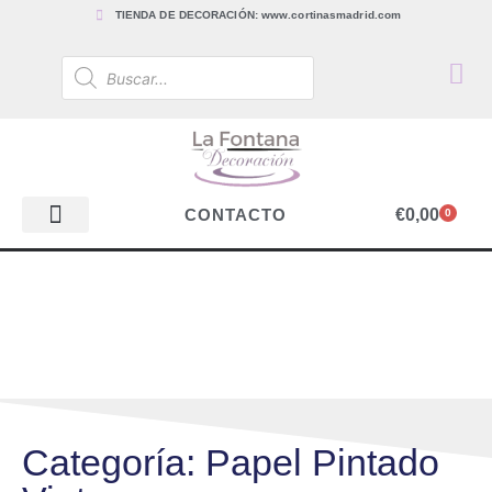
TIENDA DE DECORACIÓN: www.cortinasmadrid.com
€
0,00
CONTACTO
0
PAPEL PINTADO
TEJIDOS PARA CORTINAS, ESTORES Y TAPICERÍAS
ACCESORIOS, BARRAS Y RIELES
PAPEL PINTADO
Categoría: Papel Pintado