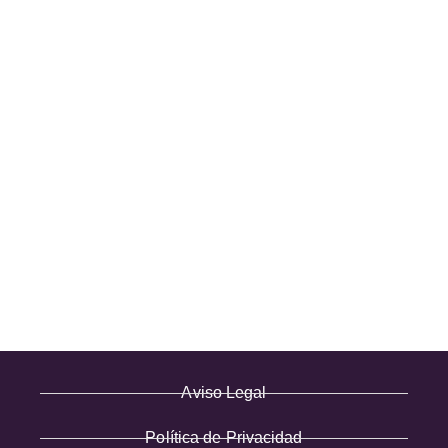
TIENDA LAS ROZAS
C/ Bruselas 18 B, Polígono de Európolis (28232 Las Rozas,
España)
(+34) 91 462 20 57
INFORMACIÓN
· Envío y entregas
· Términos y condiciones
· Pago Seguro
· Nuestra tienda
· Sobre Nosotros
Aviso Legal
Política de Privacidad