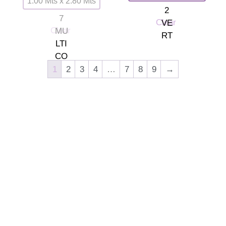
1.00 Mts x 2.80 Mts
Clear
Clear
1
2
3
4
…
7
8
9
→
Somos tu tienda de papel pintado y decoración en Madrid.
© 2026 La Fontana