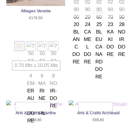
Alliages Venetie
Clear
€
178,50
0.70 Mts x 10.05 Mts
Clear
Arts & Crafts Acanthe
Arts & Crafts Archibald
€
88,80
€
88,80