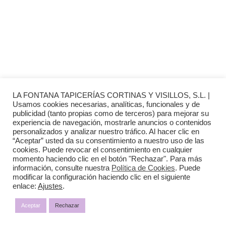
INFORMACIÓN
· Envío y entregas
· Términos y condiciones
· Pago Seguro
· Nuestra tienda
· Sobre Nosotros
LA FONTANA TAPICERÍAS CORTINAS Y VISILLOS, S.L. |
Usamos cookies necesarias, analíticas, funcionales y de
publicidad (tanto propias como de terceros) para mejorar su
experiencia de navegación, mostrarle anuncios o contenidos
personalizados y analizar nuestro tráfico. Al hacer clic en
“Aceptar” usted da su consentimiento a nuestro uso de las
Aviso Legal
cookies. Puede revocar el consentimiento en cualquier
momento haciendo clic en el botón "Rechazar". Para más
Política de Privacidad
información, consulte nuestra
Política de Cookies
. Puede
modificar la configuración haciendo clic en el siguiente
enlace:
Ajustes
.
Política de Cookies
Aceptar
Rechazar
Diseño web:
The Digital Zone