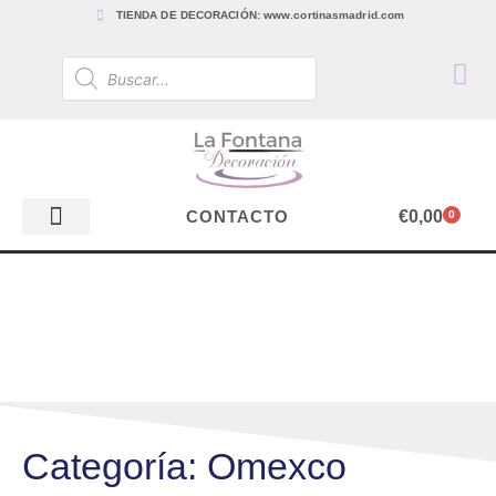
TIENDA DE DECORACIÓN: www.cortinasmadrid.com
€
0,00
CONTACTO
0
PAPEL PINTADO
TEJIDOS PARA CORTINAS, ESTORES Y TAPICERÍAS
ACCESORIOS, BARRAS Y RIELES
PAPEL PINTADO
Categoría: Omexco