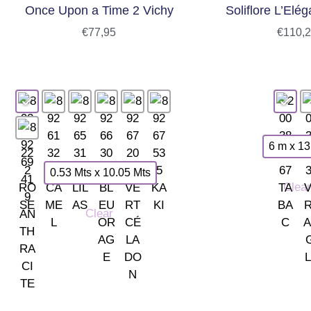
Once Upon a Time 2 Vichy
Soliflore L’Elég
€
77,95
€
110,
6 m x 1
0.53 Mts x 10.05 Mts
Clear
Clear