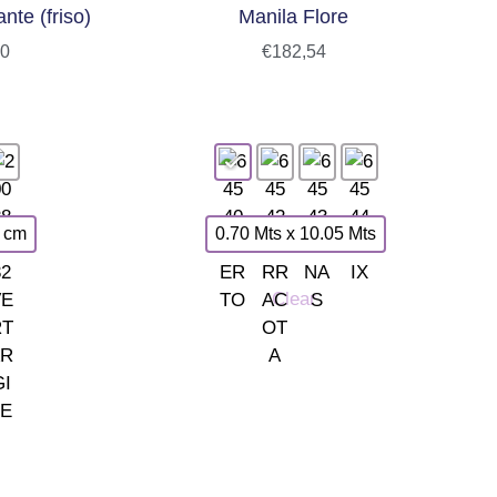
ante (friso)
Manila Flore
20
€
182,54
3 cm
0.70 Mts x 10.05 Mts
Clear