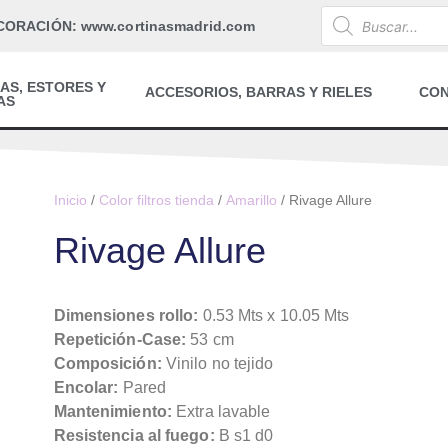
CORACIÓN: www.cortinasmadrid.com
AS, ESTORES Y
ACCESORIOS, BARRAS Y RIELES
CO
AS
Inicio
/
Color filtros tienda
/
Amarillo
/ Rivage Allure
Rivage Allure
Dimensiones rollo:
0.53 Mts x 10.05 Mts
Repetición-Case:
53 cm
Composición:
Vinilo no tejido
Encolar:
Pared
Mantenimiento:
Extra lavable
Resistencia al fuego:
B s1 d0