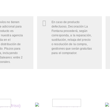
víos no tienen
En caso de producto
e adicional para
defectuoso, Decoración La
roducto es
Fontana procederá, según
 nuestra agencia
corresponda, a la reparación,
da en el
sustitución, rebaja del precio
 distribución de
o resolución de la compra,
do. Plazos para
gestiones que serán gratuitas
a, incluyendo
para el comprador.
Baleares: entre 2
borales.