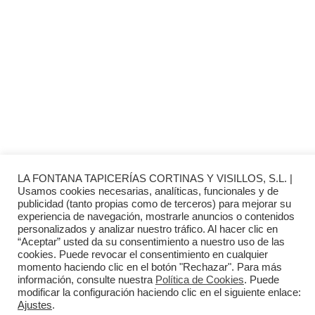
INFORMACIÓN
· Envío y entregas
· Términos y condiciones
· Pago Seguro
· Nuestra tienda
· Sobre Nosotros
LA FONTANA TAPICERÍAS CORTINAS Y VISILLOS, S.L. |
Aviso Legal
Usamos cookies necesarias, analíticas, funcionales y de
publicidad (tanto propias como de terceros) para mejorar su
Política de Privacidad
experiencia de navegación, mostrarle anuncios o contenidos
personalizados y analizar nuestro tráfico. Al hacer clic en
“Aceptar” usted da su consentimiento a nuestro uso de las
Política de Cookies
cookies. Puede revocar el consentimiento en cualquier
momento haciendo clic en el botón "Rechazar". Para más
Diseño web:
The Digital Zone
información, consulte nuestra
Política de Cookies
. Puede
modificar la configuración haciendo clic en el siguiente enlace:
Ajustes
.