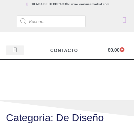
TIENDA DE DECORACIÓN: www.cortinasmadrid.com
€
0,00
CONTACTO
0
PAPEL PINTADO
TEJIDOS PARA CORTINAS, ESTORES Y TAPICERÍAS
ACCESORIOS, BARRAS Y RIELES
PAPEL PINTADO
Categoría: De Diseño