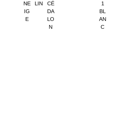
Somos tu tienda de papel pintado y decoración en Madrid.
© 2026 La Fontana
TIENDA LAS ROZAS
C/ Bruselas 18 B, Polígono de Európolis (28232 Las Rozas,
España)
(+34) 91 462 20 57
INFORMACIÓN
· Envío y entregas