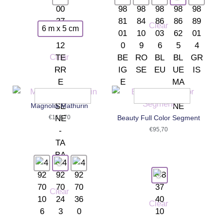
Clear
6 m x 5 cm
Clear
Magnolia Mathurin
€
112,70
Beauty Full Color Segment
€
95,70
Clear
Clear