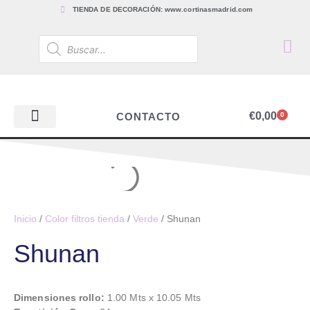
TIENDA DE DECORACIÓN: www.cortinasmadrid.com
€
0,00
CONTACTO
0
PAPEL PINTADO
TEJIDOS PARA CORTINAS, ESTORES Y TAPICERÍAS
ACCESORIOS, BARRAS Y RIELES
PAPEL PINTADO
Inicio
/
Color filtros tienda
/
Verde
/ Shunan
Shunan
Dimensiones rollo:
1.00 Mts x 10.05 Mts