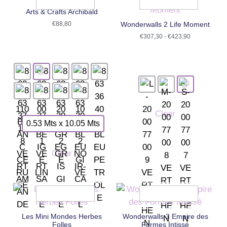
Arts & Crafts Archibald
€
88,80
Wonderwalls 2 Life Moment
€
307,30
-
€
423,90
Clear
0.53 Mts x 10.05 Mts
Clear
Les Mini Mondes Herbes
Wonderwalls 3 Empire des
Folles
Formes Intissé