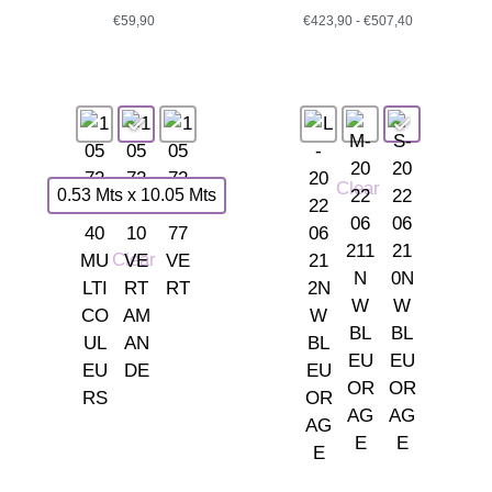
€
59,90
€
423,90
-
€
507,40
Clear
0.53 Mts x 10.05 Mts
Clear
Somos tu tienda de papel pintado y decoración en Madrid.