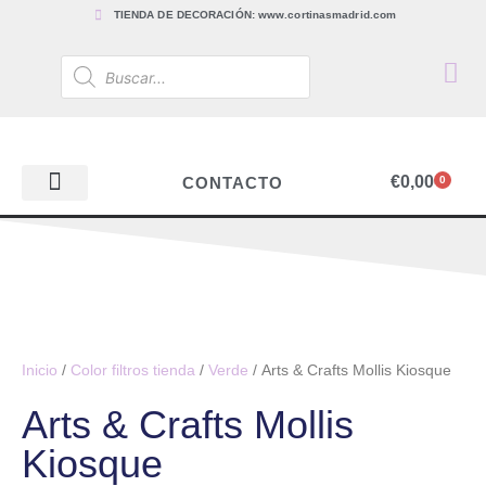
TIENDA DE DECORACIÓN: www.cortinasmadrid.com
€
0,00
CONTACTO
0
PAPEL PINTADO
TEJIDOS PARA CORTINAS, ESTORES Y TAPICERÍAS
ACCESORIOS, BARRAS Y RIELES
PAPEL PINTADO
Inicio
/
Color filtros tienda
/
Verde
/ Arts & Crafts Mollis Kiosque
Arts & Crafts Mollis
Kiosque