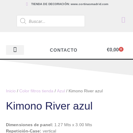
TIENDA DE DECORACIÓN: www.cortinasmadrid.com
€
0,00
CONTACTO
0
PAPEL PINTADO
TEJIDOS PARA CORTINAS, ESTORES Y TAPICERÍAS
ACCESORIOS, BARRAS Y RIELES
PAPEL PINTADO
Inicio
/
Color filtros tienda
/
Azul
/ Kimono River azul
Kimono River azul
Dimensiones de panel:
1.27 Mts x 3.00 Mts
Repetición-Case:
vertical