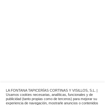
© 2026 La Fontana
TIENDA LAS ROZAS
C/ Bruselas 18 B, Polígono de Európolis (28232 Las Rozas,
España)
(+34) 91 462 20 57
INFORMACIÓN
· Envío y entregas
· Términos y condiciones
· Pago Seguro
· Nuestra tienda
· Sobre Nosotros
LA FONTANA TAPICERÍAS CORTINAS Y VISILLOS, S.L. |
Usamos cookies necesarias, analíticas, funcionales y de
publicidad (tanto propias como de terceros) para mejorar su
experiencia de navegación, mostrarle anuncios o contenidos