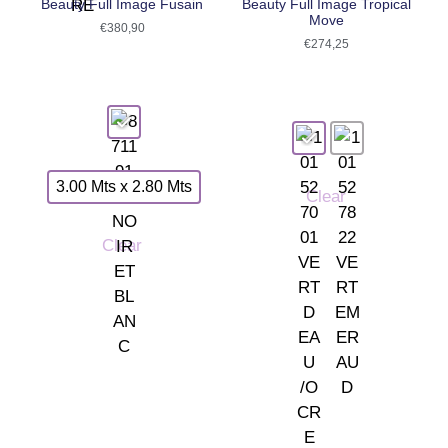
Beauty Full Image Fusain
Beauty Full Image Tropical
Move
€
380,90
€
274,25
3.00 Mts x 2.80 Mts
Clear
Clear
Somos tu tienda de papel pintado y decoración en Madrid.