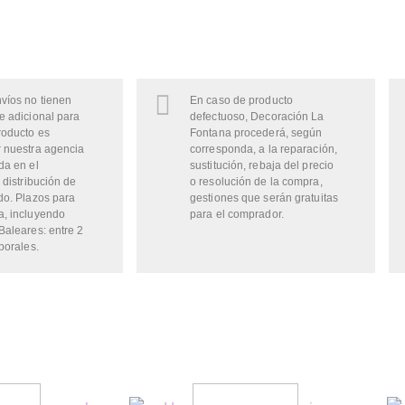
víos no tienen
En caso de producto
e adicional para
defectuoso, Decoración La
roducto es
Fontana procederá, según
 nuestra agencia
corresponda, a la reparación,
da en el
sustitución, rebaja del precio
 distribución de
o resolución de la compra,
do. Plazos para
gestiones que serán gratuitas
a, incluyendo
para el comprador.
Baleares: entre 2
borales.