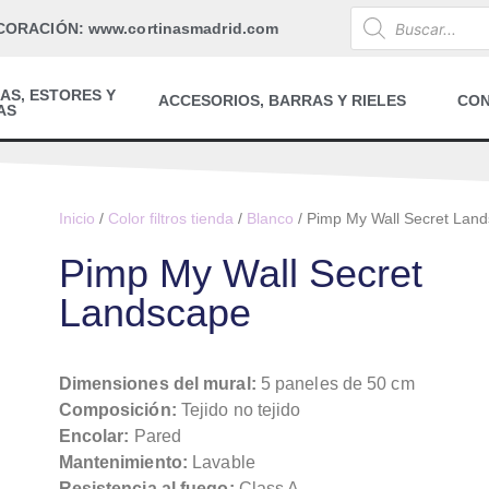
CORACIÓN: www.cortinasmadrid.com
AS, ESTORES Y
ACCESORIOS, BARRAS Y RIELES
CO
AS
Inicio
/
Color filtros tienda
/
Blanco
/ Pimp My Wall Secret Lan
Pimp My Wall Secret
Landscape
Dimensiones del mural:
5 paneles de 50 cm
Composición:
Tejido no tejido
Encolar:
Pared
Mantenimiento:
Lavable
Resistencia al fuego:
Class A