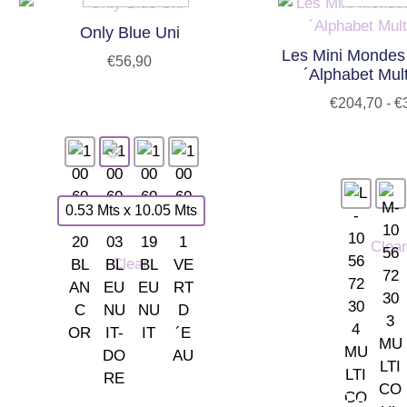
Only Blue Uni
Les Mini Mondes
€
56,90
´Alphabet Mult
€
204,70
-
€
0.53 Mts x 10.05 Mts
Clear
Clear
TIENDA LAS ROZAS