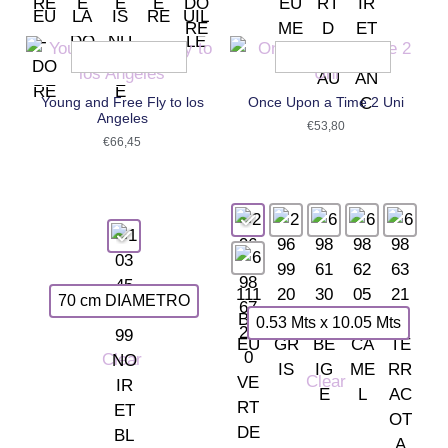
Young and Free Fly to los
Once Upon a Time 2 Uni
Angeles
€
53,80
€
66,45
70 cm DIAMETRO
0.53 Mts x 10.05 Mts
Clear
Clear