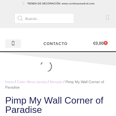
TIENDA DE DECORACIÓN: www.cortinasmadrid.com
€
0,00
CONTACTO
0
PAPEL PINTADO
TEJIDOS PARA CORTINAS, ESTORES Y TAPICERÍAS
ACCESORIOS, BARRAS Y RIELES
PAPEL PINTADO
Inicio
/
Color filtros tienda
/
Morado
/ Pimp My Wall Corner of
Paradise
Pimp My Wall Corner of
Paradise