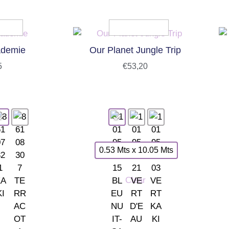
ademie
Our Planet Jungle Trip
5
€
53,20
0.53 Mts x 10.05 Mts
Clear