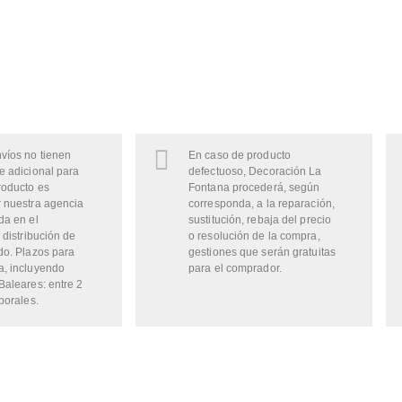
víos no tienen
En caso de producto
e adicional para
defectuoso, Decoración La
roducto es
Fontana procederá, según
 nuestra agencia
corresponda, a la reparación,
da en el
sustitución, rebaja del precio
 distribución de
o resolución de la compra,
do. Plazos para
gestiones que serán gratuitas
a, incluyendo
para el comprador.
Baleares: entre 2
borales.