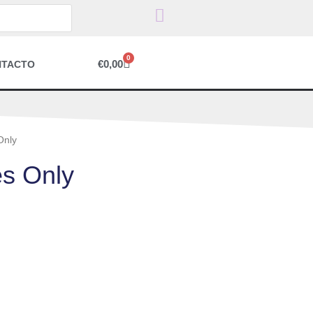
0
€
0,00
NTACTO
Only
s Only