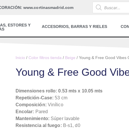
CORACIÓN: www.cortinasmadrid.com
AS, ESTORES Y
ACCESORIOS, BARRAS Y RIELES
CO
AS
Inicio
/
Color filtros tienda
/
Beige
/ Young & Free Good Vibes 
Young & Free Good Vibe
Dimensiones rollo: 0.53 mts x 10.05 mts
Repetición-Case:
53 cm
Composición:
Vinílico
Encolar:
Pared
Mantenimiento:
Súper lavable
Resistencia al fuego:
B-s1, d0