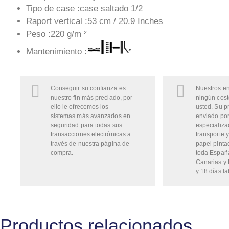
Tipo de case :case saltado 1/2
Raport vertical :53 cm / 20.9 Inches
Peso :220 g/m ²
Mantenimiento :
Conseguir su confianza es
Nuestros en
nuestro fin más preciado, por
ningún cost
ello le ofrecemos los
usted. Su p
sistemas más avanzados en
enviado por
seguridad para todas sus
especializa
transacciones electrónicas a
transporte y
través de nuestra página de
papel pinta
compra.
toda Españ
Canarias y 
y 18 días la
Productos relacionados