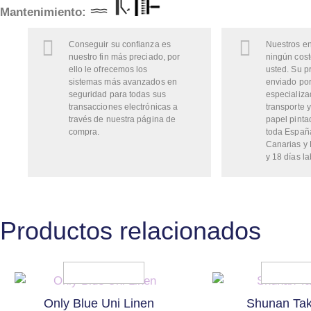
Mantenimie
nto:
Conseguir su confianza es
Nuestros en
nuestro fin más preciado, por
ningún cost
ello le ofrecemos los
usted. Su p
sistemas más avanzados en
enviado por
seguridad para todas sus
especializa
transacciones electrónicas a
transporte y
través de nuestra página de
papel pinta
compra.
toda Españ
Canarias y 
y 18 días la
Productos relacionados
Only Blue Uni Linen
Shunan Ta