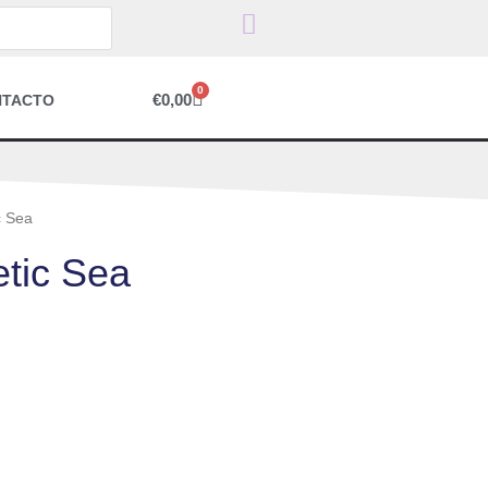
0
€
0,00
NTACTO
c Sea
tic Sea