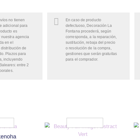
víos no tienen
En caso de producto
e adicional para
defectuoso, Decoración La
roducto es
Fontana procederá, según
 nuestra agencia
corresponda, a la reparación,
da en el
sustitución, rebaja del precio
 distribución de
o resolución de la compra,
do. Plazos para
gestiones que serán gratuitas
a, incluyendo
para el comprador.
Baleares: entre 2
borales.
kenoha