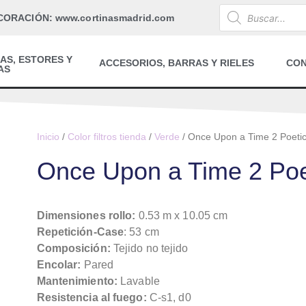
CORACIÓN: www.cortinasmadrid.com
AS, ESTORES Y
ACCESORIOS, BARRAS Y RIELES
CO
AS
Inicio
/
Color filtros tienda
/
Verde
/ Once Upon a Time 2 Poeti
Once Upon a Time 2 Poe
Dimensiones rollo:
0.53 m x 10.05 cm
Repetición-Case
: 53 cm
Composición:
Tejido no tejido
Encolar:
Pared
Mantenimiento:
Lavable
Resistencia al fuego:
C-s1, d0