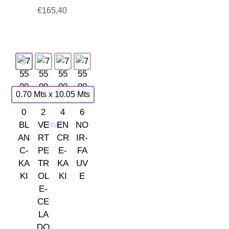
€
165,40
0.70 Mts x 10.05 Mts
Clear