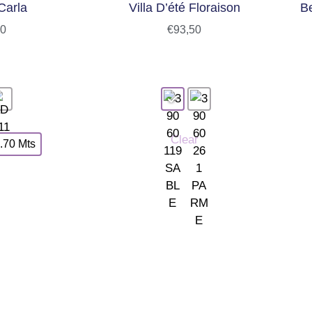
Carla
Villa D’été Floraison
B
10
€
93,50
Clear
.70 Mts
INFORMACIÓN