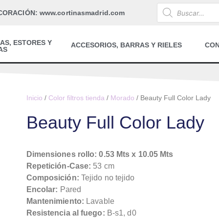
CORACIÓN: www.cortinasmadrid.com
AS, ESTORES Y
ACCESORIOS, BARRAS Y RIELES
CO
AS
Inicio
/
Color filtros tienda
/
Morado
/ Beauty Full Color Lady
Beauty Full Color Lady
Dimensiones rollo: 0.53 Mts x 10.05 Mts
Repetición-Case:
53 cm
Composición:
Tejido no tejido
Encolar:
Pared
Mantenimiento:
Lavable
Resistencia al fuego:
B-s1, d0