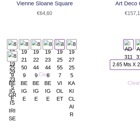
Vienne Sloane Square
Art Deco 
€
64,60
€
157,
2.65 Mts X 2
Clear
Clear
TIENDA LAS ROZAS