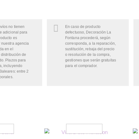
víos no tienen
En caso de producto
e adicional para
defectuoso, Decoración La
roducto es
Fontana procederá, según
 nuestra agencia
corresponda, a la reparación,
da en el
sustitución, rebaja del precio
 distribución de
o resolución de la compra,
do. Plazos para
gestiones que serán gratuitas
a, incluyendo
para el comprador.
Baleares: entre 2
borales.