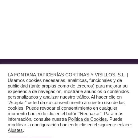
· Envío y entregas
· Términos y condiciones
· Pago Seguro
· Nuestra tienda
· Sobre Nosotros
Aviso Legal
LA FONTANA TAPICERÍAS CORTINAS Y VISILLOS, S.L. |
Usamos cookies necesarias, analíticas, funcionales y de
Política de Privacidad
publicidad (tanto propias como de terceros) para mejorar su
experiencia de navegación, mostrarle anuncios o contenidos
personalizados y analizar nuestro tráfico. Al hacer clic en
Política de Cookies
“Aceptar” usted da su consentimiento a nuestro uso de las
cookies. Puede revocar el consentimiento en cualquier
Diseño web:
The Digital Zone
momento haciendo clic en el botón "Rechazar". Para más
información, consulte nuestra
Política de Cookies
. Puede
modificar la configuración haciendo clic en el siguiente enlace:
Ajustes
.