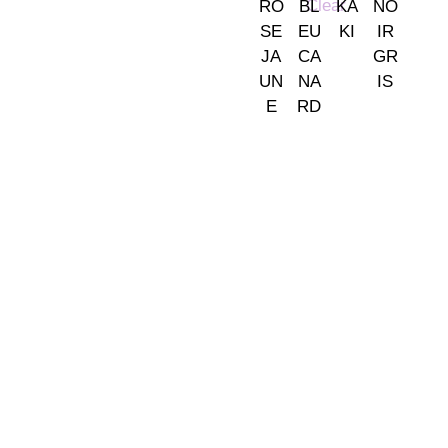
Clear
Somos tu tienda de papel pintado y decoración en Madrid.
© 2026 La Fontana
TIENDA LAS ROZAS
C/ Bruselas 18 B, Polígono de Európolis (28232 Las Rozas,
España)
(+34) 91 462 20 57
INFORMACIÓN