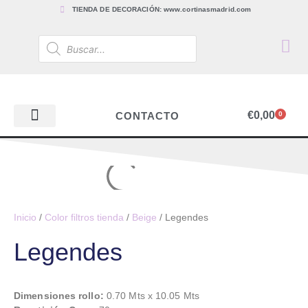
TIENDA DE DECORACIÓN: www.cortinasmadrid.com
€
0,00
CONTACTO
0
PAPEL PINTADO
TEJIDOS PARA CORTINAS, ESTORES Y TAPICERÍAS
ACCESORIOS, BARRAS Y RIELES
PAPEL PINTADO
Inicio
/
Color filtros tienda
/
Beige
/ Legendes
Legendes
Dimensiones rollo:
0.70 Mts x 10.05 Mts