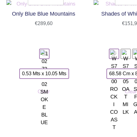
Only Blue Blue Mountains
Shades of Whi
€
289,60
€
151,
0.53 Mts x 10.05 Mts
68.58 Cm x 
Clear
Clear