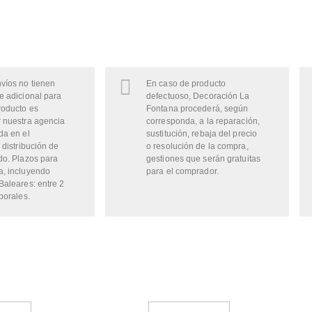
víos no tienen
En caso de producto
e adicional para
defectuoso, Decoración La
roducto es
Fontana procederá, según
 nuestra agencia
corresponda, a la reparación,
da en el
sustitución, rebaja del precio
 distribución de
o resolución de la compra,
do. Plazos para
gestiones que serán gratuitas
a, incluyendo
para el comprador.
Baleares: entre 2
borales.