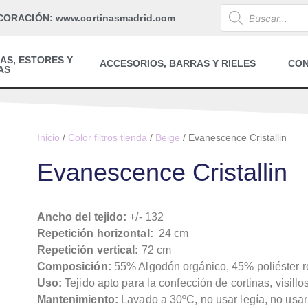
CORACIÓN: www.cortinasmadrid.com
AS, ESTORES Y
ACCESORIOS, BARRAS Y RIELES
CO
AS
Inicio
/
Color filtros tienda
/
Beige
/ Evanescence Cristallin
Evanescence Cristallin
Ancho del tejido:
+/- 132
Repetición horizontal:
24 cm
Repetición vertical:
72 cm
Composición:
55% Algodón orgánico, 45% poliéster r
Uso:
Tejido apto para la confección de cortinas, visillo
Mantenimiento:
Lavado a 30ºC, no usar legía, no usar