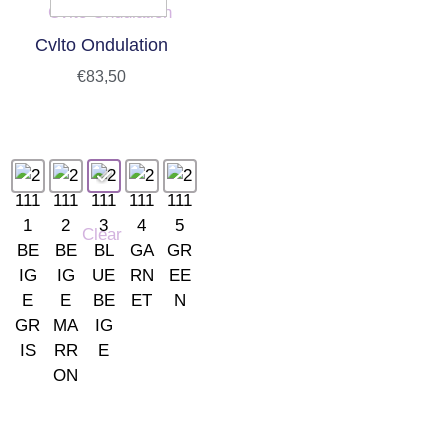
Cvlto Ondulation
€
83,50
Clear