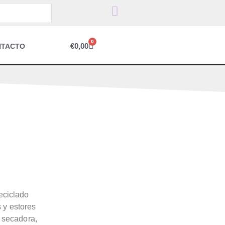
0
€
0,00
NTACTO
eciclado
s y estores
 secadora,