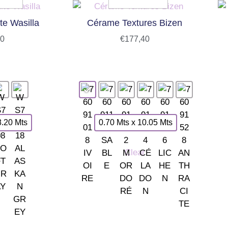
te Wasilla
Cérame Textures Bizen
90
€
177,40
8.20 Mts
0.70 Mts x 10.05 Mts
Clear