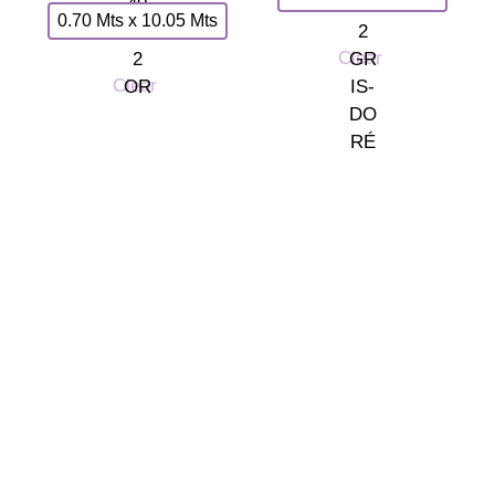
0.70 Mts x 10.05 Mts
Clear
Clear
Somos tu tienda de papel pintado y decoración en Madrid.
© 2026 La Fontana
TIENDA LAS ROZAS
C/ Bruselas 18 B, Polígono de Európolis (28232 Las Rozas,
España)