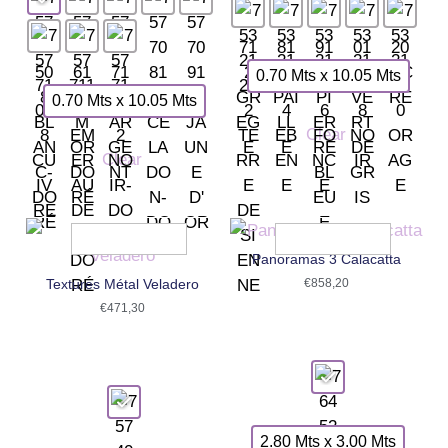
0.70 Mts x 10.05 Mts
0.70 Mts x 10.05 Mts
Clear
Clear
Panoramas 3 Calacatta
Textures Métal Veladero
€
858,20
€
471,30
2.80 Mts x 3.00 Mts