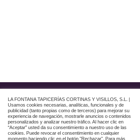
(+34) 91 462 20 57
INFORMACIÓN
· Envío y entregas
· Términos y condiciones
· Pago Seguro
· Nuestra tienda
· Sobre Nosotros
Aviso Legal
LA FONTANA TAPICERÍAS CORTINAS Y VISILLOS, S.L. |
Usamos cookies necesarias, analíticas, funcionales y de
Política de Privacidad
publicidad (tanto propias como de terceros) para mejorar su
experiencia de navegación, mostrarle anuncios o contenidos
personalizados y analizar nuestro tráfico. Al hacer clic en
Política de Cookies
“Aceptar” usted da su consentimiento a nuestro uso de las
cookies. Puede revocar el consentimiento en cualquier
Diseño web:
The Digital Zone
momento haciendo clic en el botón "Rechazar". Para más