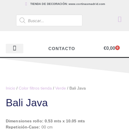
TIENDA DE DECORACIÓN: www.cortinasmadrid.com
€
0,00
CONTACTO
0
PAPEL PINTADO
TEJIDOS PARA CORTINAS, ESTORES Y TAPICERÍAS
ACCESORIOS, BARRAS Y RIELES
PAPEL PINTADO
Inicio
/
Color filtros tienda
/
Verde
/ Bali Java
Bali Java
Dimensiones rollo: 0.53 mts x 10.05 mts
Repetición-Case:
00 cm