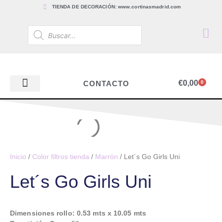
TIENDA DE DECORACIÓN: www.cortinasmadrid.com
€
0,00
CONTACTO
0
PAPEL PINTADO
TEJIDOS PARA CORTINAS, ESTORES Y TAPICERÍAS
ACCESORIOS, BARRAS Y RIELES
PAPEL PINTADO
Inicio
/
Color filtros tienda
/
Marrón
/ Let´s Go Girls Uni
Let´s Go Girls Uni
Dimensiones rollo: 0.53 mts x 10.05 mts