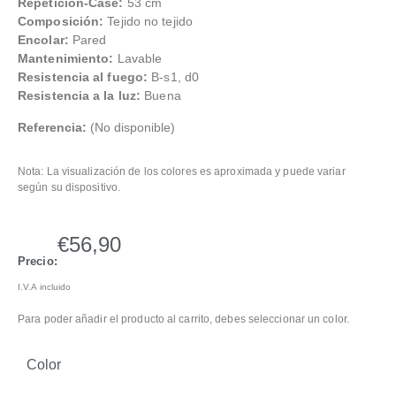
Repetición-Case:
53 cm
Composición:
Tejido no tejido
Encolar:
Pared
Mantenimiento:
Lavable
Resistencia al fuego:
B-s1, d0
Resistencia a la luz:
Buena
Referencia:
(No disponible)
Nota: La visualización de los colores es aproximada y puede variar
según su dispositivo.
€
56,90
Precio:
I.V.A incluido
Para poder añadir el producto al carrito, debes seleccionar un color.
Color