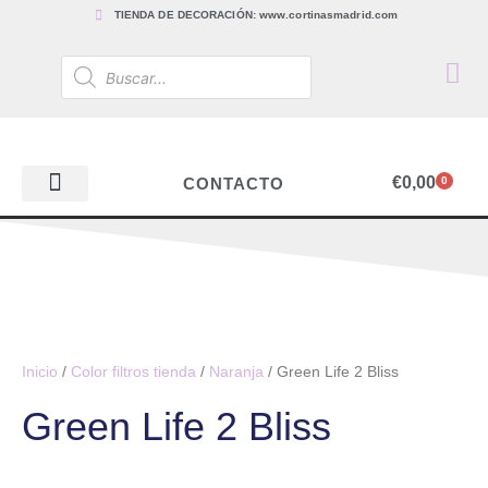
TIENDA DE DECORACIÓN: www.cortinasmadrid.com
€
0,00
CONTACTO
0
PAPEL PINTADO
TEJIDOS PARA CORTINAS, ESTORES Y TAPICERÍAS
ACCESORIOS, BARRAS Y RIELES
PAPEL PINTADO
Inicio
/
Color filtros tienda
/
Naranja
/ Green Life 2 Bliss
Green Life 2 Bliss