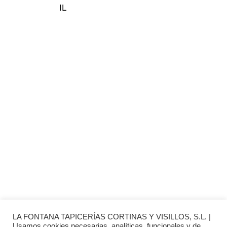
Somos tu tienda de papel pintado y decoración en Madrid.
© 2026 La Fontana
TIENDA LAS ROZAS
C/ Bruselas 18 B, Polígono de Európolis (28232 Las Rozas,
España)
(+34) 91 462 20 57
INFORMACIÓN
· Envío y entregas
· Términos y condiciones
· Pago Seguro
· Nuestra tienda
· Sobre Nosotros
LA FONTANA TAPICERÍAS CORTINAS Y VISILLOS, S.L. |
Usamos cookies necesarias, analíticas, funcionales y de