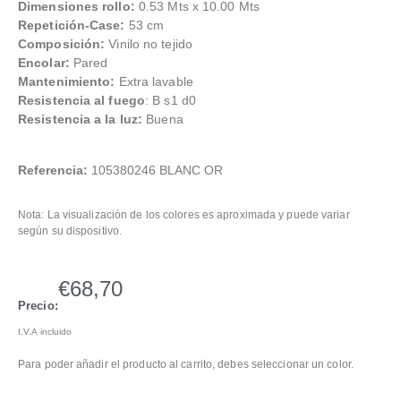
Dimensiones rollo:
0.53 Mts x 10.00 Mts
Repetición-Case:
53 cm
Composición:
Vinilo no tejido
Encolar:
Pared
Mantenimiento:
Extra lavable
Resistencia al fuego
: B s1 d0
Resistencia a la luz:
Buena
Referencia:
105380246 BLANC OR
Nota: La visualización de los colores es aproximada y puede variar
según su dispositivo.
€
68,70
Precio:
I.V.A incluido
Para poder añadir el producto al carrito, debes seleccionar un color.