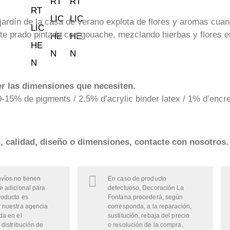
jardín de la casa de verano explota de flores y aromas cuand
e prado pintado con gouache, mezclando hierbas y flores en 
r las dimensiones que necesiten.
-15% de pigments / 2.5% d’acrylic binder latex / 1% d’encr
d, calidad, diseño o dimensiones, contacte con nosotros.
víos no tienen
En caso de producto
e adicional para
defectuoso, Decoración La
roducto es
Fontana procederá, según
 nuestra agencia
corresponda, a la reparación,
da en el
sustitución, rebaja del precio
 distribución de
o resolución de la compra,