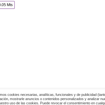
0.05 Mts
INFORMACIÓN
de Európolis (28232 Las Rozas, España)
· Envío y entregas
· Términos y condici
· Pago Seguro
· Nuestra tienda
· Sobre Nosotros
okies necesarias, analíticas, funcionales y de publicidad (tant
ación, mostrarle anuncios o contenidos personalizados y analizar nu
nuestro uso de las cookies. Puede revocar el consentimiento en cualq