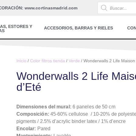
CORACIÓN: www.cortinasmadrid.com
AS, ESTORES Y
ACCESORIOS, BARRAS Y RIELES
CO
AS
Inicio
/
Color filtros tienda
/
Verde
/ Wonderwalls 2 Life Maison 
Wonderwalls 2 Life Mai
d’Eté
Dimensiones del mural:
6 paneles de 50 cm
Composición:
45-60% cellulose / 10-20% de polyeste
pigments / 2.5% d’acrylic binder latex / 1% d’encre
Encolar:
Pared
Mantenimiento:
Lavable