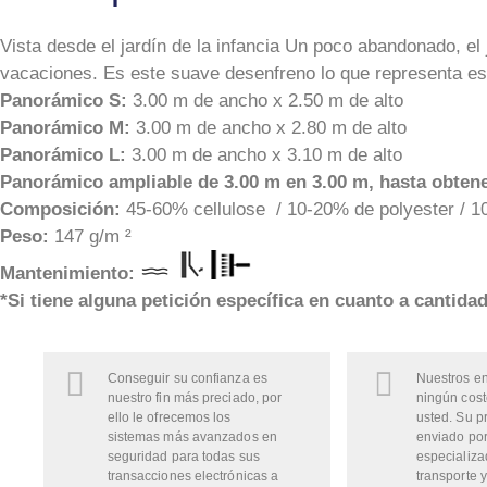
Vista desde el jardín de la infancia Un poco abandonado, el 
vacaciones. Es este suave desenfreno lo que representa est
Panorámico S:
3.00 m de ancho x 2.50 m de alto
Panorámico M:
3.00 m de ancho x 2.80 m de alto
Panorámico L:
3.00 m de ancho x 3.10 m de alto
Panorámico ampliable de 3.00 m en 3.00 m, hasta obtene
Composición:
45-60% cellulose / 10-20% de polyester / 10
Peso:
147 g/m ²
Mantenimiento:
*Si tiene alguna petición específica en cuanto a cantida
Conseguir su confianza es
Nuestros en
nuestro fin más preciado, por
ningún cost
ello le ofrecemos los
usted. Su p
sistemas más avanzados en
enviado por
seguridad para todas sus
especializa
transacciones electrónicas a
transporte y