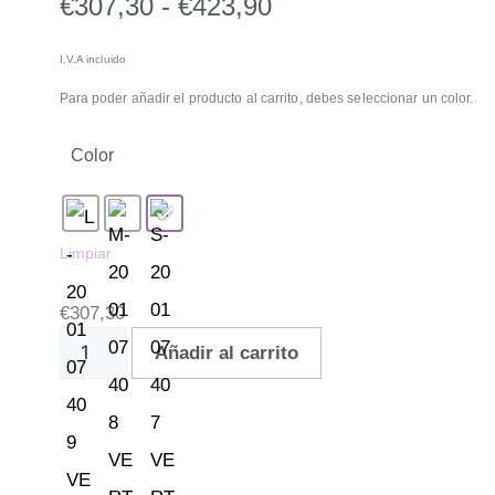
€
307,30
-
€
423,90
I.V.A incluido
Para poder añadir el producto al carrito, debes seleccionar un color.
Color
Limpiar
€
307,30
Añadir al carrito