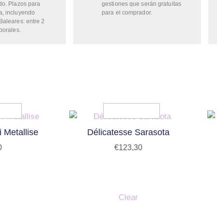
do. Plazos para
gestiones que serán gratuitas
a, incluyendo
para el comprador.
Baleares: entre 2
borales.
 Metallise
Délicatesse Sarasota
0
€
123,30
Clear