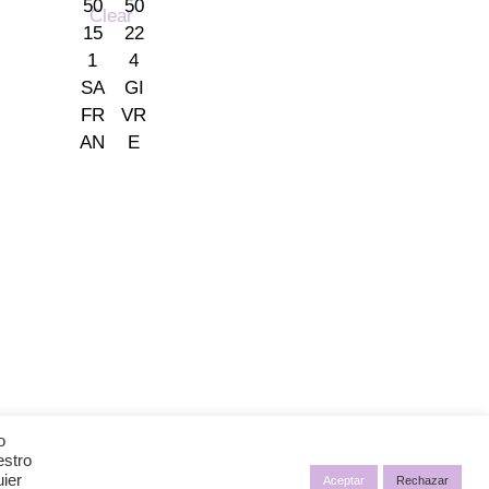
Clear
ones
o
estro
uier
Aceptar
Rechazar