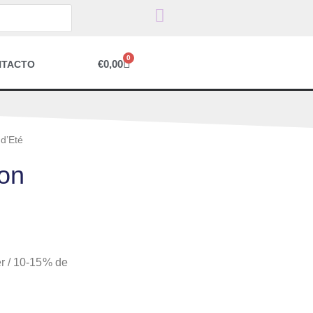
0
€
0,00
NTACTO
d’Eté
son
r / 10-15% de