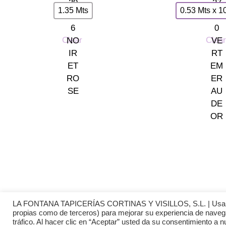
1.35 Mts
0.53 Mts x 1
Clear
Clear
TIENDA LAS ROZAS
C/ Bruselas 18 B, Polígono 
Somos tu tienda de papel
(+34) 91 462 20 57
pintado y decoración en Madrid.
© 2026 La Fontana
LA FONTANA TAPICERÍAS CORTINAS Y VISILLOS, S.L. | Usamos co
propias como de terceros) para mejorar su experiencia de naveg
tráfico. Al hacer clic en “Aceptar” usted da su consentimiento a 