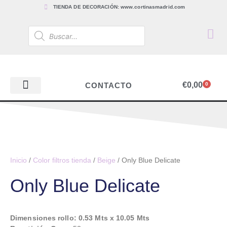
TIENDA DE DECORACIÓN: www.cortinasmadrid.com
€
0,00
CONTACTO
0
PAPEL PINTADO
TEJIDOS PARA CORTINAS, ESTORES Y TAPICERÍAS
ACCESORIOS, BARRAS Y RIELES
PAPEL PINTADO
Inicio
/
Color filtros tienda
/
Beige
/ Only Blue Delicate
Only Blue Delicate
Dimensiones rollo: 0.53 Mts x 10.05 Mts