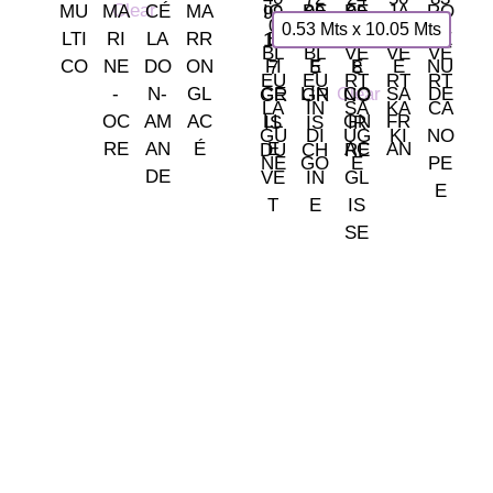
Clear
0.53 Mts x 10.05 Mts
Clear
Somos tu tienda de papel pintado y decoración en Madrid.
© 2026 La Fontana
TIENDA LAS ROZAS
C/ Bruselas 18 B, Polígono de Európolis (28232 Las Rozas,
España)