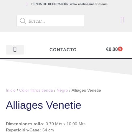
TIENDA DE DECORACIÓN: www.cortinasmadrid.com
€
0,00
CONTACTO
0
PAPEL PINTADO
TEJIDOS PARA CORTINAS, ESTORES Y TAPICERÍAS
ACCESORIOS, BARRAS Y RIELES
PAPEL PINTADO
Inicio
/
Color filtros tienda
/
Negro
/ Alliages Venetie
Alliages Venetie
Dimensiones rollo:
0.70 Mts x 10.00 Mts
Repetición-Case:
64 cm