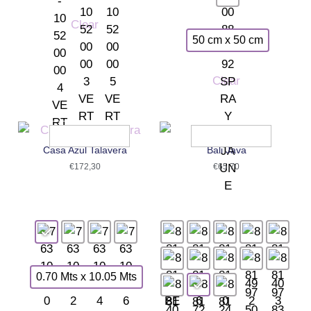
Clear
50 cm x 50 cm
Clear
Casa Azul Talavera
Bali Java
€
172,30
€
65,70
0.70 Mts x 10.05 Mts