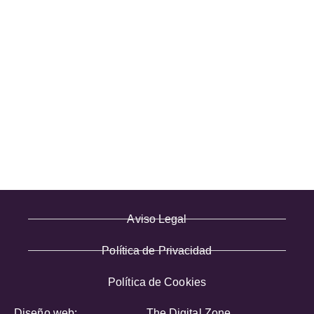
(+34) 91 462 20 57
INFORMACIÓN
· Envío y entregas
· Términos y condiciones
· Pago Seguro
· Nuestra tienda
· Sobre Nosotros
Aviso Legal
Política de Privacidad
Política de Cookies
Diseño web:
The Digital Zone