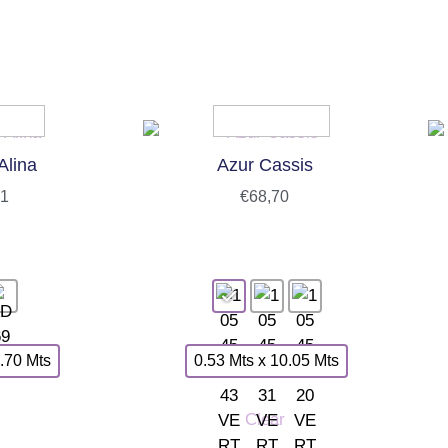
Alina
Azur Cassis
61
€
68,70
.70 Mts
0.53 Mts x 10.05 Mts
Clear