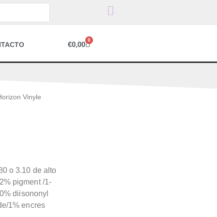
0
€
0,00
NTACTO
orizon Vinyle
0 o 3.10 de alto
12% pigment /1-
20% diisononyl
yde/1% encres