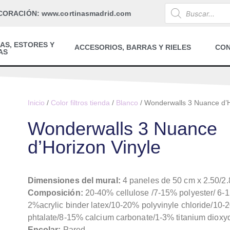
CORACIÓN: www.cortinasmadrid.com
AS, ESTORES Y
ACCESORIOS, BARRAS Y RIELES
CO
AS
Inicio
/
Color filtros tienda
/
Blanco
/ Wonderwalls 3 Nuance d’H
Wonderwalls 3 Nuance
d’Horizon Vinyle
Dimensiones del mural:
4 paneles de 50 cm x 2.50/2.8
Composición:
20-40% cellulose /7-15% polyester/ 6-
2%acrylic binder latex/10-20% polyvinyle chloride/10-
phtalate/8-15% calcium carbonate/1-3% titanium diox
Encolar:
Pared