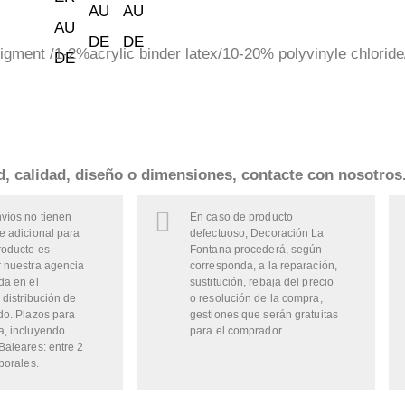
gment /1-2%acrylic binder latex/10-20% polyvinyle chloride
ad, calidad, diseño o dimensiones, contacte con nosotros
víos no tienen
En caso de producto
e adicional para
defectuoso, Decoración La
roducto es
Fontana procederá, según
 nuestra agencia
corresponda, a la reparación,
da en el
sustitución, rebaja del precio
 distribución de
o resolución de la compra,
do. Plazos para
gestiones que serán gratuitas
a, incluyendo
para el comprador.
Baleares: entre 2
borales.