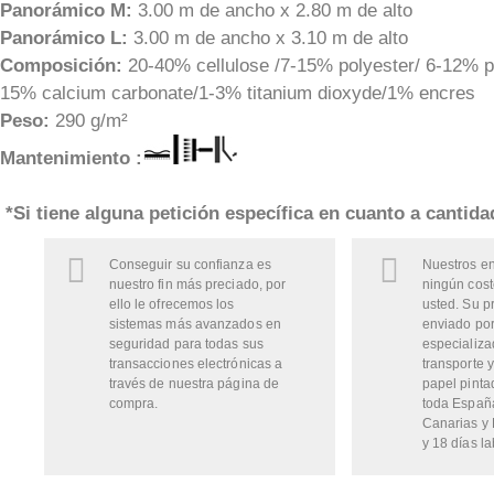
Panorámico M:
3.00 m de ancho x 2.80 m de alto
Panorámico L:
3.00 m de ancho x 3.10 m de alto
Composición:
20-40% cellulose /7-15% polyester/ 6-12% pi
15% calcium carbonate/1-3% titanium dioxyde/1% encres
Peso:
290 g/m²
Mantenimiento :
*Si tiene alguna petición específica en cuanto a cantid
Conseguir su confianza es
Nuestros en
nuestro fin más preciado, por
ningún cost
ello le ofrecemos los
usted. Su p
sistemas más avanzados en
enviado por
seguridad para todas sus
especializa
transacciones electrónicas a
transporte y
través de nuestra página de
papel pinta
compra.
toda Españ
Canarias y 
y 18 días la