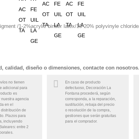
gment /1-2%acrylic binder latex/10-20% polyvinyle chloride
ad, calidad, diseño o dimensiones, contacte con nosotros
víos no tienen
En caso de producto
e adicional para
defectuoso, Decoración La
roducto es
Fontana procederá, según
 nuestra agencia
corresponda, a la reparación,
da en el
sustitución, rebaja del precio
 distribución de
o resolución de la compra,
do. Plazos para
gestiones que serán gratuitas
a, incluyendo
para el comprador.
Baleares: entre 2
borales.