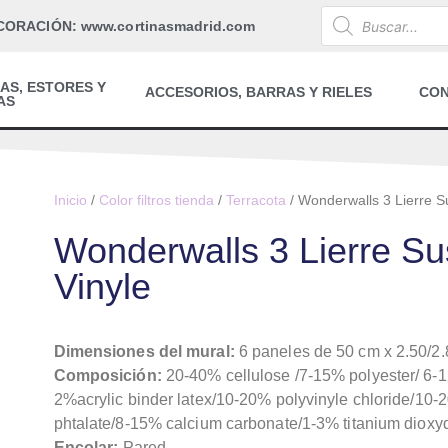
CORACIÓN: www.cortinasmadrid.com
AS, ESTORES Y
ACCESORIOS, BARRAS Y RIELES
CO
AS
Inicio
/
Color filtros tienda
/
Terracota
/ Wonderwalls 3 Lierre S
Wonderwalls 3 Lierre S
Vinyle
Dimensiones del mural:
6 paneles de 50 cm x 2.50/2.8
Composición:
20-40% cellulose /7-15% polyester/ 6-
2%acrylic binder latex/10-20% polyvinyle chloride/10-
phtalate/8-15% calcium carbonate/1-3% titanium dioxy
Encolar:
Pared