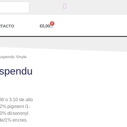
0
€
0,00
NTACTO
uspendu Vinyle
uspendu
0 o 3.10 de alto
12% pigment /1-
20% diisononyl
de/1% encres.