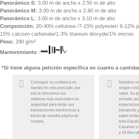
Panorámico S:
3.00 m de ancho x 2.50 m de alto
Panorámico M:
3.00 m de ancho x 2.80 m de alto
Panorámico L:
3.00 m de ancho x 3.10 m de alto
Composición:
20-40% cellulose /7-15% polyester/ 6-12% pi
15% calcium carbonate/1-3% titanium dioxyde/1% encres
Peso:
290 g/m²
Mantenimiento :
*Si tiene alguna petición específica en cuanto a cantid
Conseguir su confianza es
Nuestros en
nuestro fin más preciado, por
ningún cost
ello le ofrecemos los
usted. Su p
sistemas más avanzados en
enviado por
seguridad para todas sus
especializa
transacciones electrónicas a
transporte y
través de nuestra página de
papel pinta
compra.
toda Españ
Canarias y 
y 18 días la