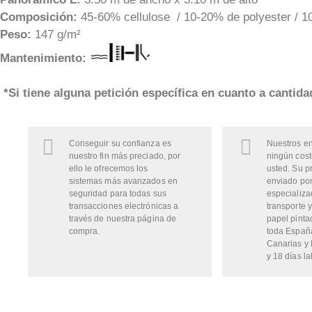
Composición:
45-60% cellulose / 10-20% de polyester / 10
Peso:
147 g/m²
Mantenimiento:
*Si tiene alguna petición específica en cuanto a cantid
Conseguir su confianza es
Nuestros en
nuestro fin más preciado, por
ningún cost
ello le ofrecemos los
usted. Su p
sistemas más avanzados en
enviado por
seguridad para todas sus
especializa
transacciones electrónicas a
transporte y
través de nuestra página de
papel pinta
compra.
toda Españ
Canarias y 
y 18 días la