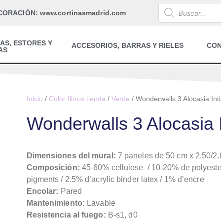
CORACIÓN: www.cortinasmadrid.com
AS, ESTORES Y
ACCESORIOS, BARRAS Y RIELES
CO
AS
Inicio
/
Color filtros tienda
/
Verde
/ Wonderwalls 3 Alocasia Int
Wonderwalls 3 Alocasia I
Dimensiones del mural:
7 paneles de 50 cm x 2.50/2.8
Composición:
45-60% cellulose / 10-20% de polyeste
pigments / 2.5% d’acrylic binder latex / 1% d’encre
Encolar:
Pared
Mantenimiento:
Lavable
Resistencia al fuego:
B-s1, d0