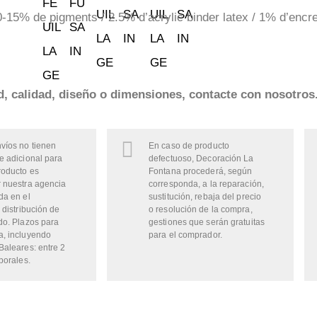
-15% de pigments / 2.5% d’acrylic binder latex / 1% d’encr
ad, calidad, diseño o dimensiones, contacte con nosotros
víos no tienen
En caso de producto
e adicional para
defectuoso, Decoración La
roducto es
Fontana procederá, según
 nuestra agencia
corresponda, a la reparación,
da en el
sustitución, rebaja del precio
 distribución de
o resolución de la compra,
do. Plazos para
gestiones que serán gratuitas
a, incluyendo
para el comprador.
Baleares: entre 2
borales.