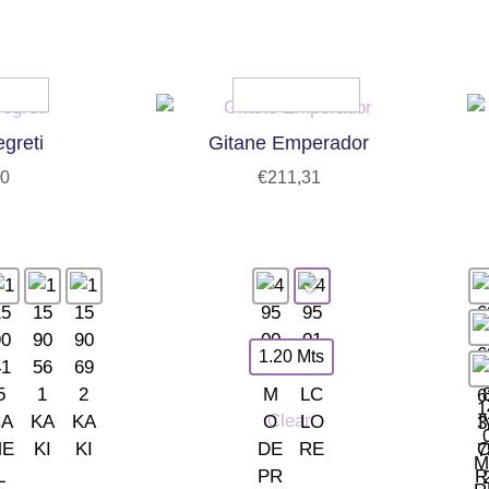
greti
Gitane Emperador
70
€
211,31
1.20 Mts
Clear