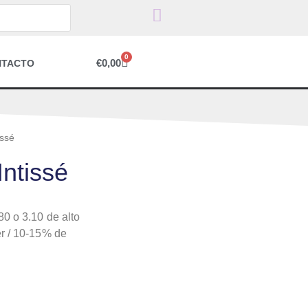
0
€
0,00
NTACTO
issé
ntissé
0 o 3.10 de alto
r / 10-15% de