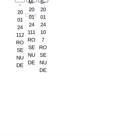
Clear
ones