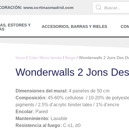
CORACIÓN: www.cortinasmadrid.com
AS, ESTORES Y
ACCESORIOS, BARRAS Y RIELES
CO
AS
Inicio
/
Color filtros tienda
/
Beige
/ Wonderwalls 2 Jons Des D
Wonderwalls 2 Jons De
Dimensiones del mural:
4 paneles de 50 cm
Composición:
45-60% cellulose / 10-20% de polyeste
pigments / 2.5% d’acrylic binder latex / 1% d’encre
Encolar:
Pared
Mantenimiento:
Lavable
Resistencia al fuego:
C-s1, d0