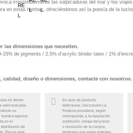
oca irresistiblemente las salpicaduras del mar y los viajes 
en estas hierbas, ofreciéndonos así la poesía de la luz/osc
r las dimensiones que necesiten.
-15% de pigments / 2.5% d’acrylic binder latex / 1% d’encr
d, calidad, diseño o dimensiones, contacte con nosotros.
víos no tienen
En caso de producto
e adicional para
defectuoso, Decoración La
roducto es
Fontana procederá, según
 nuestra agencia
corresponda, a la reparación,
da en el
sustitución, rebaja del precio
 distribución de
o resolución de la compra,
do. Plazos para
gestiones que serán gratuitas