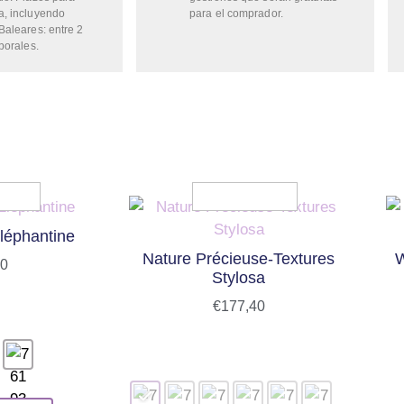
a, incluyendo
para el comprador.
Baleares: entre 2
borales.
léphantine
Nature Précieuse-Textures
W
20
Stylosa
€
177,40