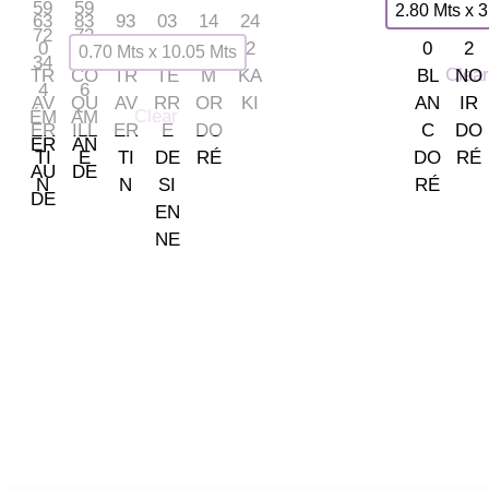
2.80 Mts x 3
0.70 Mts x 10.05 Mts
Clear
Clear
TIENDA LAS ROZAS
C/ Bruselas 18 B, Polígono 
Somos tu tienda de papel
(+34) 91 462 20 57
pintado y decoración en Madrid.
© 2026 La Fontana