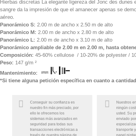
Hierbas discretas La elegante ligereza del Jonc des dunes ev
sangre da la impresión de que el amanecer apenas se demora 
aéreo.
Panorámico S:
2.00 m de ancho x 2.50 m de alto
Panorámico M:
2.00 m de ancho x 2.80 m de alto
Panorámico L:
2.00 m de ancho x 3.10 m de alto
Panorámico ampliable de 2.00 m en 2.00 m, hasta obtene
Composición:
45-60% cellulose / 10-20% de polyester / 10
Peso:
147 g/m ²
Mantenimiento:
*Si tiene alguna petición específica en cuanto a cantida
Conseguir su confianza es
Nuestros en
nuestro fin más preciado, por
ningún cost
ello le ofrecemos los
usted. Su p
sistemas más avanzados en
enviado por
seguridad para todas sus
especializa
transacciones electrónicas a
transporte y
través de nuestra página de
papel pinta