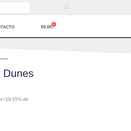
0
€
0,00
NTACTO
unes
s Dunes
r / 10-15% de