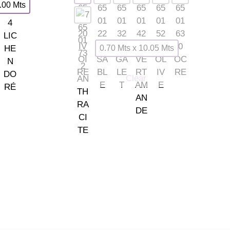
.00 Mts
0.70 Mts x 10.05 Mts
Clear
INFORMACIÓN
de Európolis (28232 Las Rozas, España)
· Envío y entregas
· Términos y condici
· Pago Seguro
· Nuestra tienda