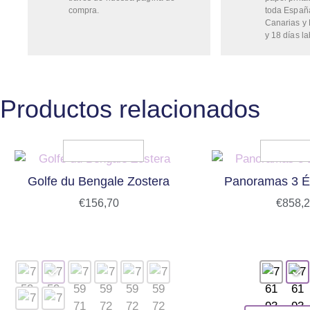
compra.
toda Españ
Canarias y 
y 18 días la
Productos relacionados
Golfe du Bengale Zostera
Panoramas 3 É
€
156,70
€
858,