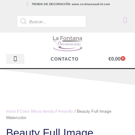
TIENDA DE DECORACIÓN: www.cortinasmadrid.com
€
0,00
CONTACTO
0
PAPEL PINTADO
TEJIDOS PARA CORTINAS, ESTORES Y TAPICERÍAS
ACCESORIOS, BARRAS Y RIELES
PAPEL PINTADO
Inicio
/
Color filtros tienda
/
Amarillo
/ Beauty Full Image
Watercolor
Beauty Full Image