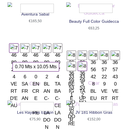
Aventura Sabal
€
165,50
Beauty Full Color Guidecca
€
63,25
0.70 Mts x 10.05 Mts
Clear
Clear
Les Rayures Edison
JV 181 Ribbon Gras
€
75,90
€
152,00