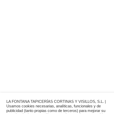
© 2026 La Fontana
TIENDA LAS ROZAS
C/ Bruselas 18 B, Polígono de Európolis (28232 Las Rozas,
España)
(+34) 91 462 20 57
INFORMACIÓN
· Envío y entregas
· Términos y condiciones
· Pago Seguro
· Nuestra tienda
· Sobre Nosotros
LA FONTANA TAPICERÍAS CORTINAS Y VISILLOS, S.L. |
Usamos cookies necesarias, analíticas, funcionales y de
publicidad (tanto propias como de terceros) para mejorar su