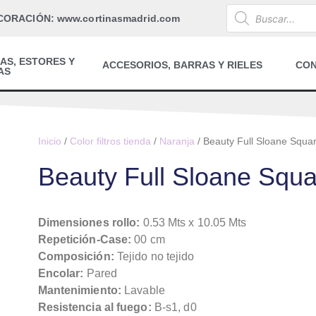
CORACIÓN: www.cortinasmadrid.com
AS, ESTORES Y
ACCESORIOS, BARRAS Y RIELES
CO
AS
Inicio
/
Color filtros tienda
/
Naranja
/ Beauty Full Sloane Squa
Beauty Full Sloane Squa
Dimensiones rollo:
0.53 Mts x 10.05 Mts
Repetición-Case:
00 cm
Composición:
Tejido no tejido
Encolar:
Pared
Mantenimiento:
Lavable
Resistencia al fuego:
B-s1, d0