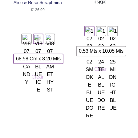
Alice & Rose Seraphnina
€
64,60
€
126,90
0.53 Mts x 10.05 Mts
68.58 Cm x 8.20 Mts
Clear
Clear