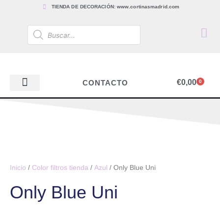
TIENDA DE DECORACIÓN: www.cortinasmadrid.com
€
0,00
CONTACTO
0
PAPEL PINTADO
TEJIDOS PARA CORTINAS, ESTORES Y TAPICERÍAS
ACCESORIOS, BARRAS Y RIELES
PAPEL PINTADO
Inicio
/
Color filtros tienda
/
Azul
/ Only Blue Uni
Only Blue Uni