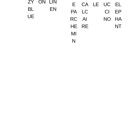
Somos tu tienda de papel pintado y decoración en Madrid.
© 2026 La Fontana
TIENDA LAS ROZAS
C/ Bruselas 18 B, Polígono de Európolis (28232 Las Rozas,
España)
(+34) 91 462 20 57
INFORMACIÓN
· Envío y entregas