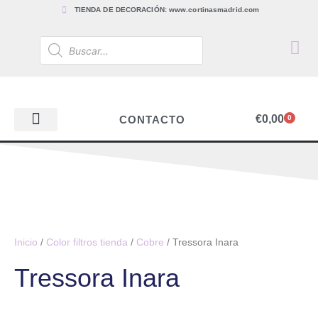
TIENDA DE DECORACIÓN: www.cortinasmadrid.com
€
0,00
CONTACTO
0
PAPEL PINTADO
TEJIDOS PARA CORTINAS, ESTORES Y TAPICERÍAS
ACCESORIOS, BARRAS Y RIELES
PAPEL PINTADO
Inicio
/
Color filtros tienda
/
Cobre
/ Tressora Inara
Tressora Inara