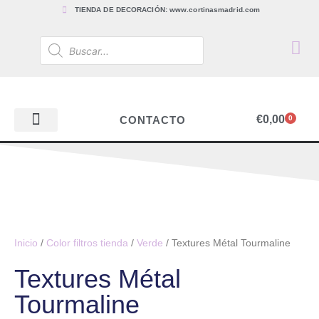
TIENDA DE DECORACIÓN: www.cortinasmadrid.com
€
0,00
CONTACTO
0
PAPEL PINTADO
TEJIDOS PARA CORTINAS, ESTORES Y TAPICERÍAS
ACCESORIOS, BARRAS Y RIELES
PAPEL PINTADO
Inicio
/
Color filtros tienda
/
Verde
/ Textures Métal Tourmaline
Textures Métal
Tourmaline