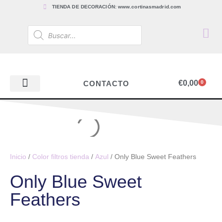
TIENDA DE DECORACIÓN: www.cortinasmadrid.com
€
0,00
CONTACTO
0
PAPEL PINTADO
TEJIDOS PARA CORTINAS, ESTORES Y TAPICERÍAS
ACCESORIOS, BARRAS Y RIELES
PAPEL PINTADO
Inicio
/
Color filtros tienda
/
Azul
/ Only Blue Sweet Feathers
Only Blue Sweet
Feathers