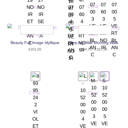
Clear
Clear
Beauty Full Image Idyllique
Pimp My Wall Morning Walk
€
201,50
€
204,70
-
€
307,30
Clear
Clear