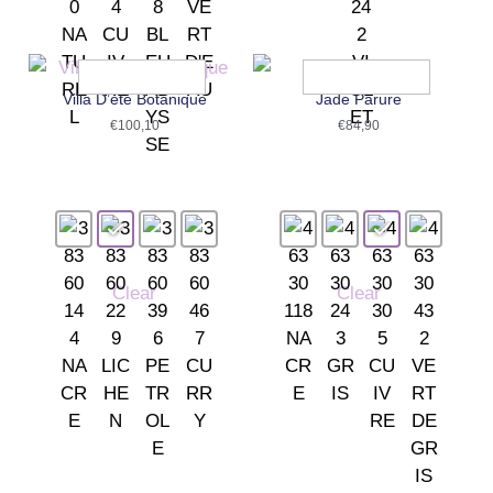
Villa D’été Botanique
Jade Parure
€
100,10
€
84,90
Clear
Clear