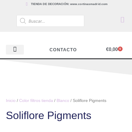
TIENDA DE DECORACIÓN: www.cortinasmadrid.com
€
0,00
CONTACTO
0
PAPEL PINTADO
TEJIDOS PARA CORTINAS, ESTORES Y TAPICERÍAS
ACCESORIOS, BARRAS Y RIELES
PAPEL PINTADO
Inicio
/
Color filtros tienda
/
Blanco
/ Soliflore Pigments
Soliflore Pigments