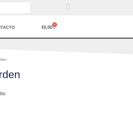
0
€
0,00
NTACTO
rden
rden
lto