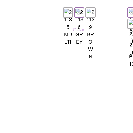
Clear
INFORMACIÓN
de Európolis (28232 Las Rozas, España)
· Envío y entregas
· Términos y condici