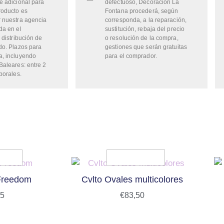
e adicional para
defectuoso, Decoración La
roducto es
Fontana procederá, según
 nuestra agencia
corresponda, a la reparación,
da en el
sustitución, rebaja del precio
 distribución de
o resolución de la compra,
do. Plazos para
gestiones que serán gratuitas
a, incluyendo
para el comprador.
Baleares: entre 2
borales.
 Freedom
Cvlto Ovales multicolores
25
€
83,50