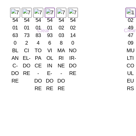
Clear
Clear
TIENDA LAS ROZAS
C/ Bruselas 18 B, Polígono 
Somos tu tienda de papel
(+34) 91 462 20 57
pintado y decoración en Madrid.