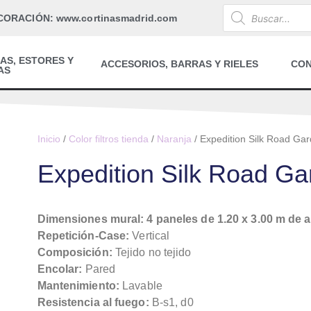
CORACIÓN: www.cortinasmadrid.com
AS, ESTORES Y
ACCESORIOS, BARRAS Y RIELES
CO
AS
Inicio
/
Color filtros tienda
/
Naranja
/ Expedition Silk Road Ga
Expedition Silk Road Ga
Dimensiones mural: 4 paneles de 1.20 x 3.00 m de a
Repetición-Case:
Vertical
Composición:
Tejido no tejido
Encolar:
Pared
Mantenimiento:
Lavable
Resistencia al fuego:
B-s1, d0