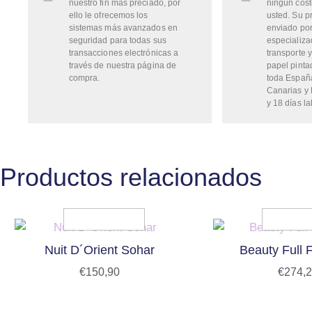
nuestro fin más preciado, por
ningún cost
ello le ofrecemos los
usted. Su p
sistemas más avanzados en
enviado por
seguridad para todas sus
especializa
transacciones electrónicas a
transporte y
través de nuestra página de
papel pinta
compra.
toda Españ
Canarias y 
y 18 días la
Productos relacionados
Nuit D´Orient Sohar
Beauty Full
€
150,90
€
274,