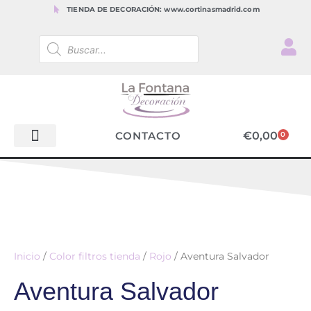
TIENDA DE DECORACIÓN: www.cortinasmadrid.com
€
0,00
CONTACTO
0
PAPEL PINTADO
TEJIDOS PARA CORTINAS, ESTORES Y TAPICERÍAS
ACCESORIOS, BARRAS Y RIELES
PAPEL PINTADO
Inicio
/
Color filtros tienda
/
Rojo
/ Aventura Salvador
Aventura Salvador