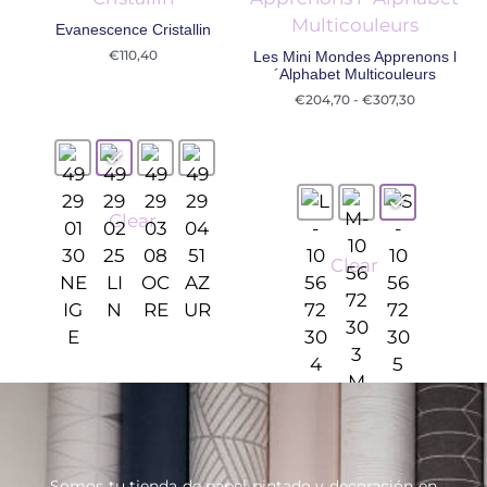
Evanescence Cristallin
€
110,40
Les Mini Mondes Apprenons l
´Alphabet Multicouleurs
€
204,70
-
€
307,30
Clear
Clear
Somos tu tienda de papel pintado y decoración en