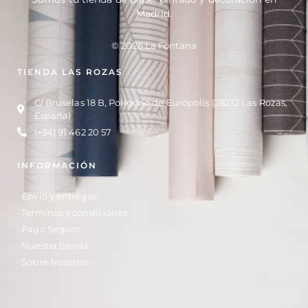
Madrid.
© 2026 La Fontana
TIENDA LAS ROZAS
C/ Bruselas 18 B, Polígono de Európolis (28232 Las Rozas,
España)
(+34) 91 462 20 57
INFORMACIÓN
· Envío y entregas
· Términos y condiciones
· Pago Seguro
· Nuestra tienda
· Sobre Nosotros