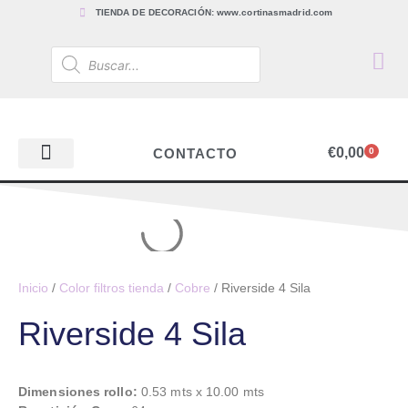
TIENDA DE DECORACIÓN: www.cortinasmadrid.com
€
0,00
CONTACTO
0
PAPEL PINTADO
TEJIDOS PARA CORTINAS, ESTORES Y TAPICERÍAS
ACCESORIOS, BARRAS Y RIELES
PAPEL PINTADO
Inicio
/
Color filtros tienda
/
Cobre
/ Riverside 4 Sila
Riverside 4 Sila
Dimensiones rollo:
0.53 mts x 10.00 mts