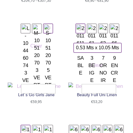
€
204,70
-
€
307,30
€
8,90
-
€
81,90
Clear
0.53 Mts x 10.05 Mts
Clear
Let´s Go Girls Jane
Beauty Full Uni Linen
€
59,95
€
53,20