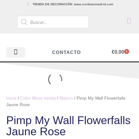
TIENDA DE DECORACIÓN: www.cortinasmadrid.com
€
0,00
CONTACTO
0
PAPEL PINTADO
TEJIDOS PARA CORTINAS, ESTORES Y TAPICERÍAS
ACCESORIOS, BARRAS Y RIELES
PAPEL PINTADO
Inicio
/
Color filtros tienda
/
Blanco
/ Pimp My Wall Flowerfalls
Jaune Rose
Pimp My Wall Flowerfalls
Jaune Rose