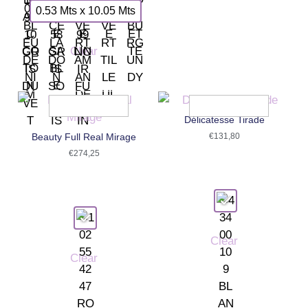
0.53 Mts x 10.05 Mts
Clear
Délicatesse Tirade
Beauty Full Real Mirage
€
131,80
€
274,25
Clear
Clear