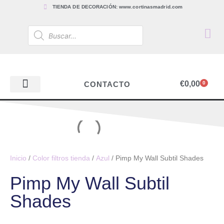
TIENDA DE DECORACIÓN: www.cortinasmadrid.com
€
0,00
CONTACTO
0
PAPEL PINTADO
TEJIDOS PARA CORTINAS, ESTORES Y TAPICERÍAS
ACCESORIOS, BARRAS Y RIELES
PAPEL PINTADO
Inicio
/
Color filtros tienda
/
Azul
/ Pimp My Wall Subtil Shades
Pimp My Wall Subtil
Shades