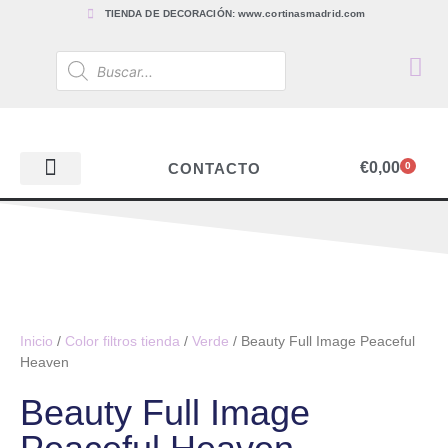
TIENDA DE DECORACIÓN: www.cortinasmadrid.com
€
0,00
CONTACTO
0
PAPEL PINTADO
TEJIDOS PARA CORTINAS, ESTORES Y TAPICERÍAS
ACCESORIOS, BARRAS Y RIELES
PAPEL PINTADO
Inicio
/
Color filtros tienda
/
Verde
/ Beauty Full Image Peaceful
Heaven
Beauty Full Image