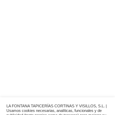
Somos tu tienda de papel pintado y decoración en Madrid.
© 2026 La Fontana
TIENDA LAS ROZAS
C/ Bruselas 18 B, Polígono de Európolis (28232 Las Rozas,
España)
(+34) 91 462 20 57
INFORMACIÓN
· Envío y entregas
· Términos y condiciones
· Pago Seguro
· Nuestra tienda
· Sobre Nosotros
LA FONTANA TAPICERÍAS CORTINAS Y VISILLOS, S.L. |
Usamos cookies necesarias, analíticas, funcionales y de