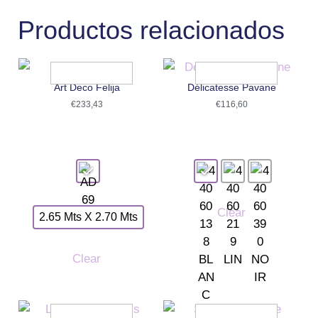
Productos relacionados
Art Deco Felija
Délicatesse Pavane
€
233,43
€
116,60
Clear
2.65 Mts X 2.70 Mts
Clear