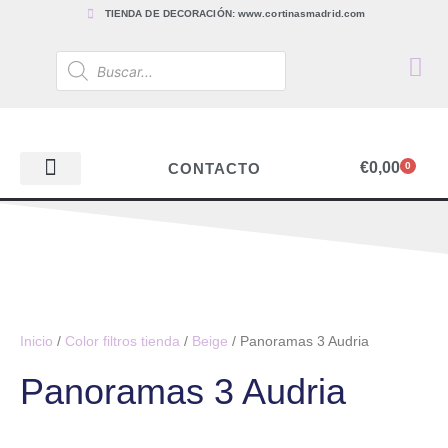
TIENDA DE DECORACIÓN: www.cortinasmadrid.com
€
0,00
CONTACTO
0
PAPEL PINTADO
TEJIDOS PARA CORTINAS, ESTORES Y TAPICERÍAS
ACCESORIOS, BARRAS Y RIELES
PAPEL PINTADO
Inicio
/
Color filtros tienda
/
Beige
/ Panoramas 3 Audria
Panoramas 3 Audria