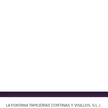
TIENDA LAS ROZAS
C/ Bruselas 18 B, Polígono de Európolis (28232 Las Rozas,
España)
(+34) 91 462 20 57
INFORMACIÓN
· Envío y entregas
· Términos y condiciones
· Pago Seguro
· Nuestra tienda
· Sobre Nosotros
Aviso Legal
LA FONTANA TAPICERÍAS CORTINAS Y VISILLOS, S.L. |