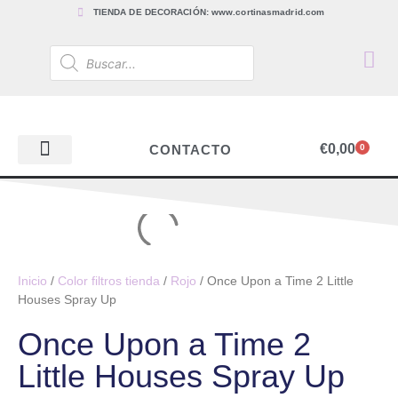
TIENDA DE DECORACIÓN: www.cortinasmadrid.com
€
0,00
CONTACTO
0
PAPEL PINTADO
TEJIDOS PARA CORTINAS, ESTORES Y TAPICERÍAS
ACCESORIOS, BARRAS Y RIELES
PAPEL PINTADO
Inicio
/
Color filtros tienda
/
Rojo
/ Once Upon a Time 2 Little
Houses Spray Up
Once Upon a Time 2
Little Houses Spray Up