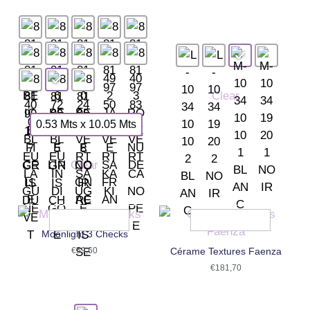
Clear
0.53 Mts x 10.05 Mts
Clear
Moonlight 3 Checks
€
59,60
Cérame Textures Faenza
€
181,70