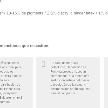
a.
 / 10-15% de pigments / 2.5% d’acrylic binder latex / 1% d
imensiones que necesiten.
víos no tienen
En caso de producto
e adicional para
defectuoso, Decoración La
roducto es
Fontana procederá, según
 nuestra agencia
corresponda, a la reparación,
da en el
sustitución, rebaja del precio
 distribución de
o resolución de la compra,
do. Plazos para
gestiones que serán gratuitas
a, incluyendo
para el comprador.
Baleares: entre 2
borales.