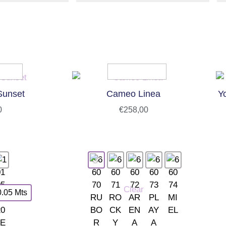
Sunset
Cameo Linea
Y
0
€
258,00
Clear
0.05 Mts