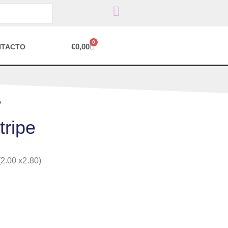
0
€
0,00
NTACTO
e
tripe
(2.00 x2.80)