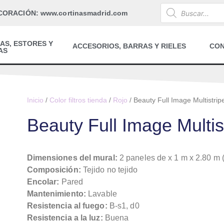
CORACIÓN: www.cortinasmadrid.com
AS, ESTORES Y
ACCESORIOS, BARRAS Y RIELES
CO
AS
Inicio
/
Color filtros tienda
/
Rojo
/ Beauty Full Image Multistrip
Beauty Full Image Multis
Dimensiones del mural:
2 paneles de x 1 m x 2.80 m 
Composición:
Tejido no tejido
Encolar:
Pared
Mantenimiento:
Lavable
Resistencia al fuego:
B-s1, d0
Resistencia a la luz:
Buena