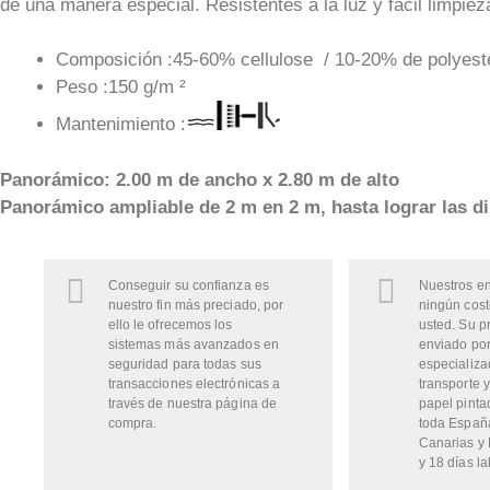
de una manera especial. Resistentes a la luz y fácil limpiez
Composición :45-60% cellulose / 10-20% de polyester
Peso :150 g/m ²
Mantenimiento :
Panorámico: 2.00 m de ancho x 2.80 m de alto
Panorámico ampliable de 2 m en 2 m, hasta lograr las d
Conseguir su confianza es
Nuestros en
nuestro fin más preciado, por
ningún cost
ello le ofrecemos los
usted. Su p
sistemas más avanzados en
enviado por
seguridad para todas sus
especializa
transacciones electrónicas a
transporte y
través de nuestra página de
papel pinta
compra.
toda Españ
Canarias y 
y 18 días la