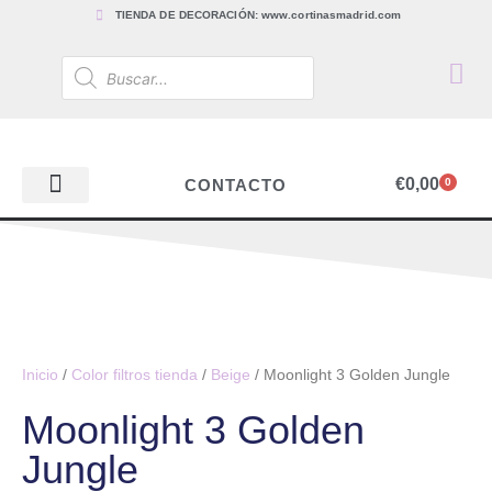
TIENDA DE DECORACIÓN: www.cortinasmadrid.com
€
0,00
CONTACTO
0
PAPEL PINTADO
TEJIDOS PARA CORTINAS, ESTORES Y TAPICERÍAS
ACCESORIOS, BARRAS Y RIELES
PAPEL PINTADO
Inicio
/
Color filtros tienda
/
Beige
/ Moonlight 3 Golden Jungle
Moonlight 3 Golden
Jungle