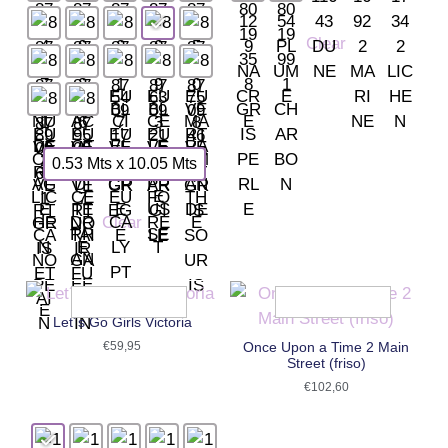
Clear
0.53 Mts x 10.05 Mts
Clear
Let´s Go Girls Victoria
€
59,95
Once Upon a Time 2 Main
Street (friso)
€
102,60