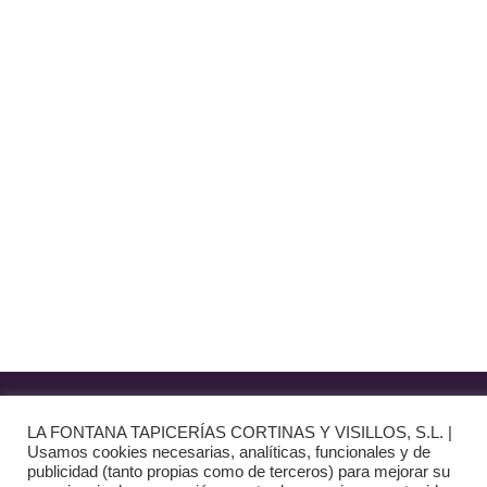
C/ Bruselas 18 B, Polígono de Európolis (28232 Las Rozas,
España)
(+34) 91 462 20 57
INFORMACIÓN
· Envío y entregas
· Términos y condiciones
· Pago Seguro
· Nuestra tienda
· Sobre Nosotros
Aviso Legal
LA FONTANA TAPICERÍAS CORTINAS Y VISILLOS, S.L. |
Usamos cookies necesarias, analíticas, funcionales y de
Política de Privacidad
publicidad (tanto propias como de terceros) para mejorar su