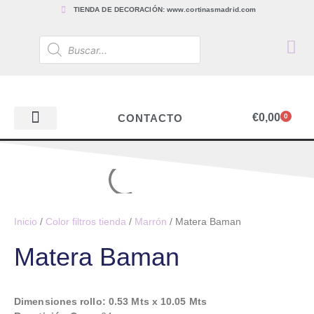
TIENDA DE DECORACIÓN: www.cortinasmadrid.com
€
0,00
CONTACTO
0
PAPEL PINTADO
TEJIDOS PARA CORTINAS, ESTORES Y TAPICERÍAS
ACCESORIOS, BARRAS Y RIELES
PAPEL PINTADO
Inicio
/
Color filtros tienda
/
Marrón
/ Matera Baman
Matera Baman
Dimensiones rollo: 0.53 Mts x 10.05 Mts