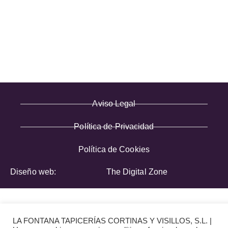
· Términos y condiciones
· Pago Seguro
· Nuestra tienda
· Sobre Nosotros
Aviso Legal
Política de Privacidad
Política de Cookies
Diseño web:
The Digital Zone
LA FONTANA TAPICERÍAS CORTINAS Y VISILLOS, S.L. |