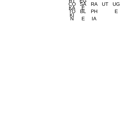
Somos tu tienda de papel pintado y decoración en Madrid.
© 2026 La Fontana
TIENDA LAS ROZAS
C/ Bruselas 18 B, Polígono de Európolis (28232 Las Rozas,
España)
(+34) 91 462 20 57
INFORMACIÓN
· Envío y entregas