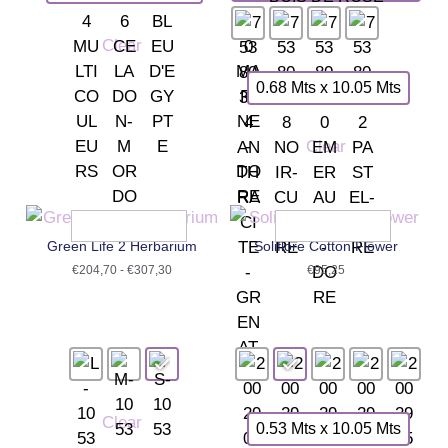
Clear
0.68 Mts x 10.05 Mts
Clear
Green Life 2 Herbarium
Soliflore Cotton Flower
€
204,70
-
€
307,30
€
95,25
Clear
0.53 Mts x 10.05 Mts