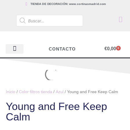
TIENDA DE DECORACIÓN: www.cortinasmadrid.com
€
0,00
CONTACTO
0
PAPEL PINTADO
TEJIDOS PARA CORTINAS, ESTORES Y TAPICERÍAS
ACCESORIOS, BARRAS Y RIELES
PAPEL PINTADO
Inicio
/
Color filtros tienda
/
Azul
/ Young and Free Keep Calm
Young and Free Keep
Calm