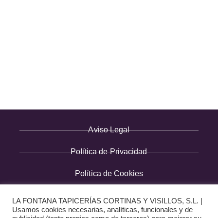
INFORMACIÓN
· Envío y entregas
· Términos y condiciones
· Pago Seguro
· Nuestra tienda
· Sobre Nosotros
Aviso Legal
Política de Privacidad
Política de Cookies
Diseño web:
The Digital Zone
LA FONTANA TAPICERÍAS CORTINAS Y VISILLOS, S.L. |
Usamos cookies necesarias, analíticas, funcionales y de