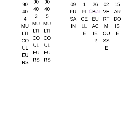
Clear
Somos tu tienda de papel pintado y decoración en Madrid.
© 2026 La Fontana
TIENDA LAS ROZAS
C/ Bruselas 18 B, Polígono de Európolis (28232 Las Rozas,
España)
(+34) 91 462 20 57