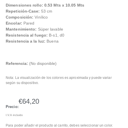
Dimensiones rollo: 0.53 Mts x 10.05 Mts
Repetición-Case:
53 cm
Composición:
Vinílico
Encolar:
Pared
Mantenimiento:
Súper lavable
Resistencia al fuego:
B-s1, d0
Resistencia a la luz:
Buena
Referencia:
(No disponible)
Nota: La visualización de los colores es aproximada y puede variar
según su dispositivo.
€
64,20
Precio:
I.V.A incluido
Para poder añadir el producto al carrito, debes seleccionar un color.