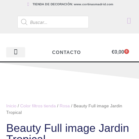
TIENDA DE DECORACIÓN: www.cortinasmadrid.com
€
0,00
CONTACTO
0
PAPEL PINTADO
TEJIDOS PARA CORTINAS, ESTORES Y TAPICERÍAS
ACCESORIOS, BARRAS Y RIELES
PAPEL PINTADO
Inicio
/
Color filtros tienda
/
Rosa
/ Beauty Full image Jardin
Tropical
Beauty Full image Jardin