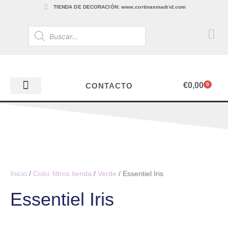
TIENDA DE DECORACIÓN: www.cortinasmadrid.com
€
0,00
CONTACTO
0
PAPEL PINTADO
TEJIDOS PARA CORTINAS, ESTORES Y TAPICERÍAS
ACCESORIOS, BARRAS Y RIELES
PAPEL PINTADO
Inicio
/
Color filtros tienda
/
Verde
/ Essentiel Iris
Essentiel Iris