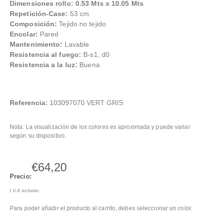
Dimensiones rollo: 0.53 Mts x 10.05 Mts
Repetición-Case:
53 cm
Composición:
Tejido no tejido
Encolar:
Pared
Mantenimiento:
Lavable
Resistencia al fuego:
B-s1, d0
Resistencia a la luz:
Buena
Referencia:
103097070 VERT GRIS
Nota: La visualización de los colores es aproximada y puede variar
según su dispositivo.
€
64,20
Precio:
I.V.A incluido
Para poder añadir el producto al carrito, debes seleccionar un color.