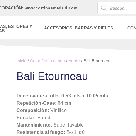
CORACIÓN: www.cortinasmadrid.com
AS, ESTORES Y
ACCESORIOS, BARRAS Y RIELES
CO
AS
Inicio
/
Color filtros tienda
/
Verde
/ Bali Etourneau
Bali Etourneau
Dimensiones rollo: 0.53 mts x 10.05 mts
Repetición-Case:
64 cm
Composición:
Vinílico
Encolar:
Pared
Mantenimiento:
Súper lavable
Resistencia al fuego:
B-s1, d0