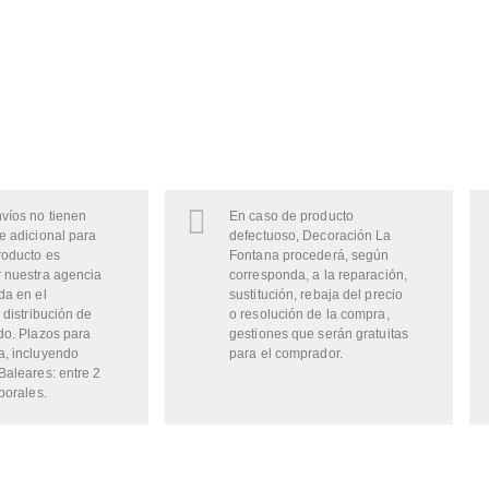
víos no tienen
En caso de producto
e adicional para
defectuoso, Decoración La
roducto es
Fontana procederá, según
 nuestra agencia
corresponda, a la reparación,
da en el
sustitución, rebaja del precio
 distribución de
o resolución de la compra,
do. Plazos para
gestiones que serán gratuitas
a, incluyendo
para el comprador.
Baleares: entre 2
borales.