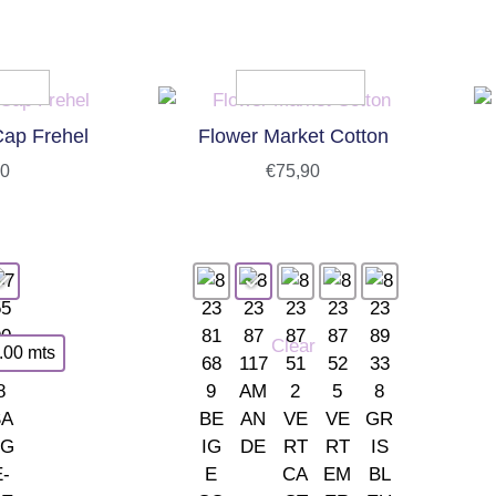
ap Frehel
Flower Market Cotton
20
€
75,90
Clear
.00 mts