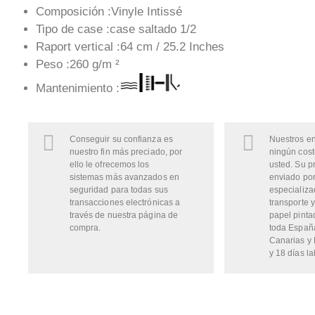
Composición :Vinyle Intissé
Tipo de case :case saltado 1/2
Raport vertical :64 cm / 25.2 Inches
Peso :260 g/m ²
Mantenimiento :
Conseguir su confianza es
Nuestros en
nuestro fin más preciado, por
ningún cost
ello le ofrecemos los
usted. Su p
sistemas más avanzados en
enviado por
seguridad para todas sus
especializa
transacciones electrónicas a
transporte y
través de nuestra página de
papel pinta
compra.
toda Españ
Canarias y 
y 18 días la