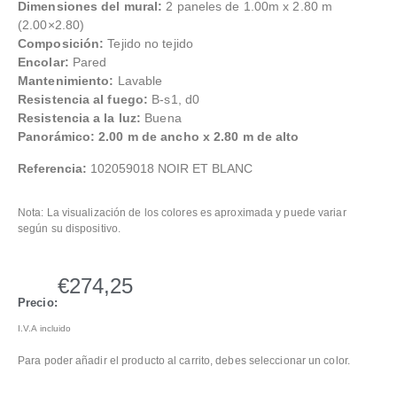
Dimensiones del mural:
2 paneles de 1.00m x 2.80 m
(2.00×2.80)
Composición:
Tejido no tejido
Encolar:
Pared
Mantenimiento:
Lavable
Resistencia al fuego:
B-s1, d0
Resistencia a la luz:
Buena
Panorámico: 2.00 m de ancho x 2.80 m de alto
Referencia:
102059018 NOIR ET BLANC
Nota: La visualización de los colores es aproximada y puede variar
según su dispositivo.
€
274,25
Precio:
I.V.A incluido
Para poder añadir el producto al carrito, debes seleccionar un color.