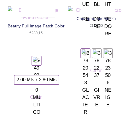
Choregraphie Mezzo
Beauty Full Image Patch Color
€
186,60
€
280,15
Clear
2.00 Mts x 2.80 Mts
Clear