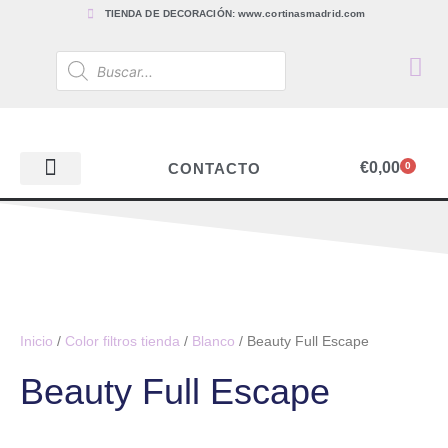
TIENDA DE DECORACIÓN: www.cortinasmadrid.com
€
0,00
CONTACTO
0
PAPEL PINTADO
TEJIDOS PARA CORTINAS, ESTORES Y TAPICERÍAS
ACCESORIOS, BARRAS Y RIELES
PAPEL PINTADO
Inicio
/
Color filtros tienda
/
Blanco
/ Beauty Full Escape
Beauty Full Escape