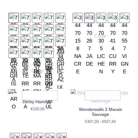
Clear
Clear
Derby Hamilton
€
100,00
Wonderwalls 2 Marais
Sauvage
€
307,30
-
€
507,40