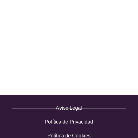
C/ Bruselas 18 B, Polígono de Európolis (28232 Las Rozas,
España)
(+34) 91 462 20 57
INFORMACIÓN
· Envío y entregas
· Términos y condiciones
· Pago Seguro
· Nuestra tienda
· Sobre Nosotros
Aviso Legal
Política de Privacidad
Política de Cookies