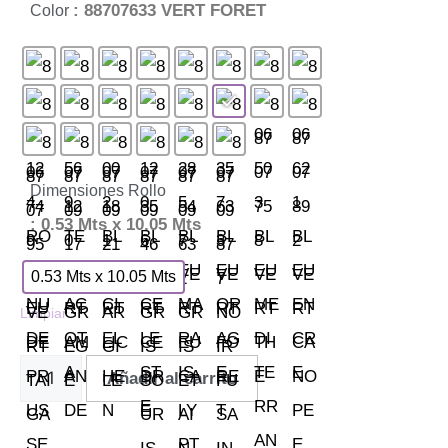
: 88707633 VERT FORET
Color
Dimensiones Rollo
: 0.53 Mts x 10.05 Mts
0.53 Mts x 10.05 Mts
Limpiar
Añadir al carrito