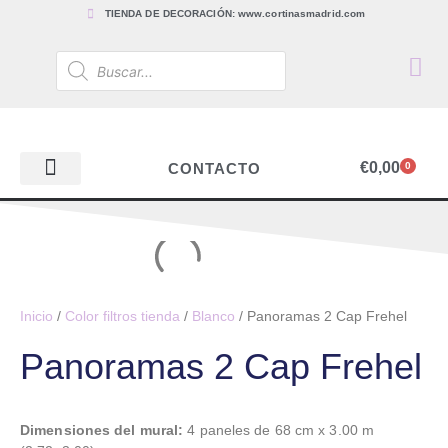
TIENDA DE DECORACIÓN: www.cortinasmadrid.com
€
0,00
CONTACTO
0
PAPEL PINTADO
TEJIDOS PARA CORTINAS, ESTORES Y TAPICERÍAS
ACCESORIOS, BARRAS Y RIELES
PAPEL PINTADO
Inicio
/
Color filtros tienda
/
Blanco
/ Panoramas 2 Cap Frehel
Panoramas 2 Cap Frehel
Dimensiones del mural:
4 paneles de 68 cm x 3.00 m