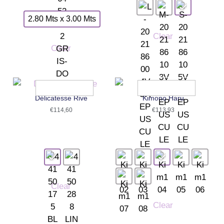
2.80 Mts x 3.00 Mts
Clear
Clear
Délicatesse Rive
Kimono Haru
€
114,60
€
113,93
Clear
Clear