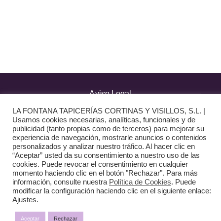
· Términos y condiciones
· Pago Seguro
· Nuestra tienda
· Sobre Nosotros
Aviso Legal
LA FONTANA TAPICERÍAS CORTINAS Y VISILLOS, S.L. |
Política de Privacidad
Usamos cookies necesarias, analíticas, funcionales y de
publicidad (tanto propias como de terceros) para mejorar su
experiencia de navegación, mostrarle anuncios o contenidos
Política de Cookies
personalizados y analizar nuestro tráfico. Al hacer clic en
“Aceptar” usted da su consentimiento a nuestro uso de las
Diseño web:
The Digital Zone
cookies. Puede revocar el consentimiento en cualquier
momento haciendo clic en el botón "Rechazar". Para más
información, consulte nuestra
Política de Cookies
. Puede
modificar la configuración haciendo clic en el siguiente enlace:
Ajustes
.
Aceptar
Rechazar